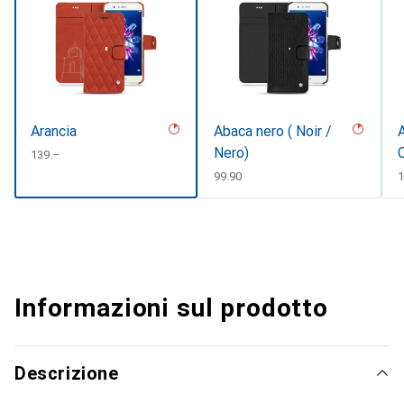
Arancia
Abaca nero ( Noir /
A
Nero)
CHF
139.–
CHF
99.90
1
Informazioni sul prodotto
Descrizione