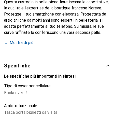
Questa custodia in pelle pieno fiore incarna le aspettative,
la qualità e l'expertise della boutique francese Noreve.
Protegge il tuo smartphone con eleganza. Progettata da
artigiani che da molti anni sono esperti in pelletteria, si
adatta perfettamente al tuo telefono. Su misura, le sue
curve raffinate le conferiscono una vera seconda pelle.
Diventa un accessorio elegante e indispensabile per il tuo
Mostra di più
smartphone. Il marchio Noreve è riconosciuto a livello
internazionale per i suoi prodotti di alta qualità ed è una
scelta sicura per una clientela esigente.
Specifiche
Le specifiche più importanti in sintesi
Tipo di cover per cellulare
i
Bookcover
Ambito funzionale
Tasca porta biglietti da visita