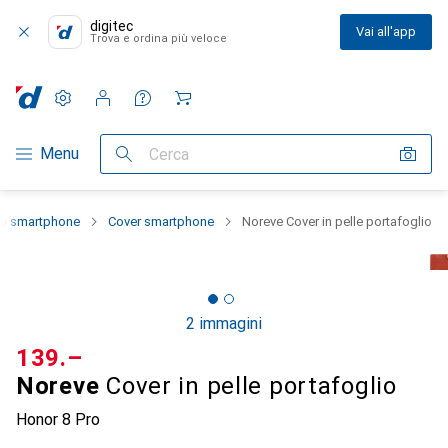
digitec
Vai all'app
Trova e ordina più veloce
Impostazioni
Conto cliente
Liste di confronto
Liste dei desideri
Carrello
Categoria Navigazione
Menu
Cerca
lo smartphone
Cover smartphone
Noreve Cover in pelle portafoglio
2 immagini
CHF
139.–
Noreve
Cover in pelle portafoglio
Honor 8 Pro