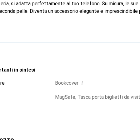
teria, si adatta perfettamente al tuo telefono. Su misura, le sue 
econda pelle. Diventa un accessorio elegante e imprescindibile p
 a livello internazionale per i suoi prodotti di alta qualità, il 
ientela esigente.
tanti in sintesi
i
are
Bookcover
MagSafe
,
Tasca porta biglietti da visi
rezzo