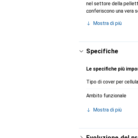
nel settore della pellet
conferiscono una vera s
smartphone. Riconosciuto
Mostra di più
scelta sicura per una cl
Specifiche
Le specifiche più impor
Tipo di cover per cellul
Ambito funzionale
Mostra di più
Evoluzione del p