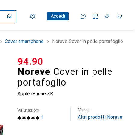
Impostazioni
Conto cliente
Liste di confronto
Liste dei desideri
Carrello
Accedi
Cover smartphone
Noreve Cover in pelle portafoglio
CHF
94.90
Noreve
Cover in pelle
portafoglio
Apple iPhone XR
Marca
Valutazioni
Altri prodotti Noreve
1