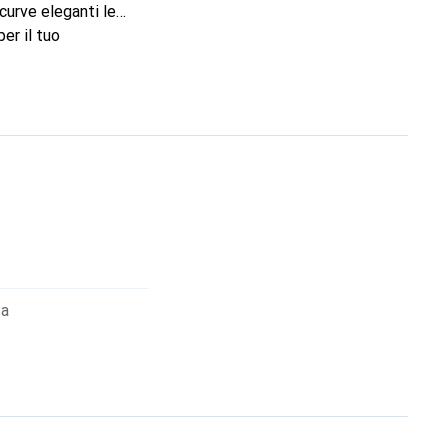
curve eleganti le
er il tuo
marchio Noreve è una
ta