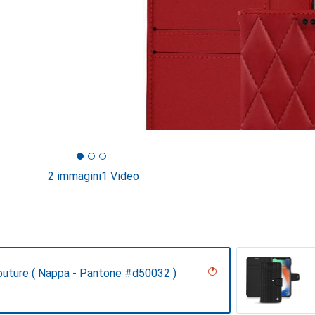
2 immagini
1 Video
outure ( Nappa - Pantone #d50032 )