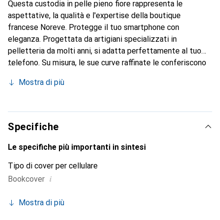
Questa custodia in pelle pieno fiore rappresenta le
aspettative, la qualità e l'expertise della boutique
francese Noreve. Protegge il tuo smartphone con
eleganza. Progettata da artigiani specializzati in
pelletteria da molti anni, si adatta perfettamente al tuo
telefono. Su misura, le sue curve raffinate le conferiscono
una vera seconda pelle. Diventa un accessorio elegante e
Mostra di più
indispensabile per il tuo smartphone. Il marchio Noreve è
riconosciuto a livello internazionale per i suoi prodotti di
alta qualità ed è una scelta sicura per una clientela
esigente.
Specifiche
Le specifiche più importanti in sintesi
Tipo di cover per cellulare
i
Bookcover
Mostra di più