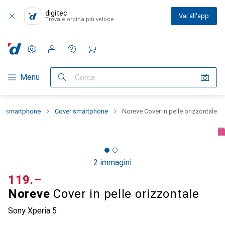
digitec
Vai all'app
Trova e ordina più veloce
Impostazioni
Conto cliente
Liste di confronto
Liste dei desideri
Carrello
Categoria Navigazione
Menu
Cerca
llo smartphone
Cover smartphone
Noreve Cover in pelle orizzontale
2 immagini
CHF
119.–
Noreve
Cover in pelle orizzontale
Sony Xperia 5