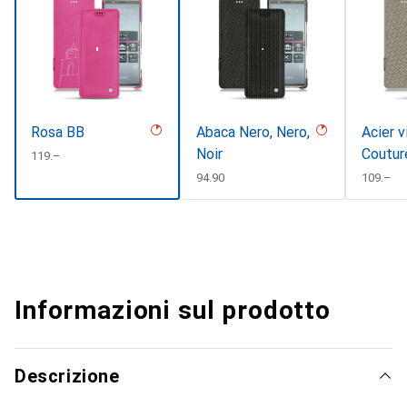
Rosa BB
Abaca Nero, Nero,
Acier v
Noir
Coutur
CHF
119.–
CHF
94.90
CHF
109.–
Informazioni sul prodotto
Descrizione