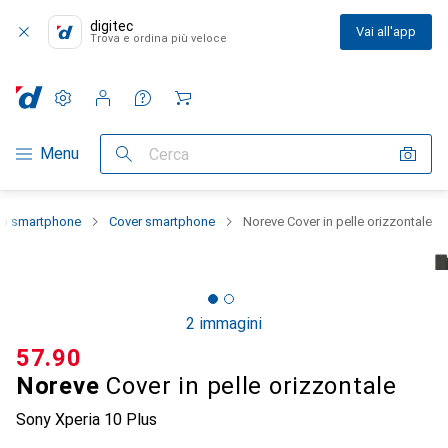
digitec
Vai all'app
Trova e ordina più veloce
Impostazioni
Conto cliente
Liste di confronto
Liste dei desideri
Carrello
Categoria Navigazione
Menu
Cerca
llo smartphone
Cover smartphone
Noreve Cover in pelle orizzontale
2 immagini
CHF
57.90
Noreve
Cover in pelle orizzontale
Sony Xperia 10 Plus