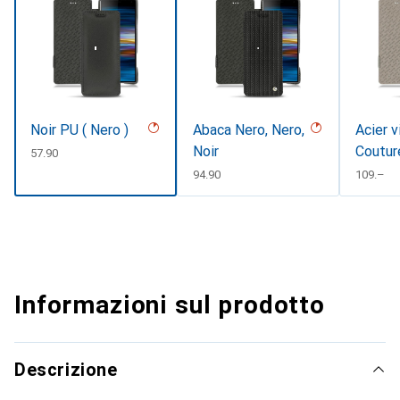
Noir PU ( Nero )
Abaca Nero, Nero,
Acier v
Noir
Coutur
CHF
57.90
CHF
94.90
CHF
109.–
Informazioni sul prodotto
Descrizione