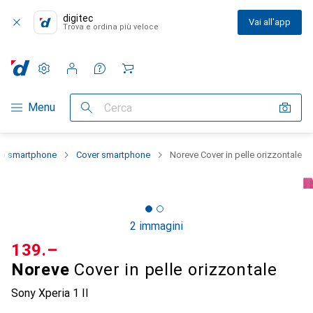
digitec
Vai all'app
Trova e ordina più veloce
Impostazioni
Conto cliente
Liste di confronto
Liste dei desideri
Carrello
Categoria Navigazione
Menu
Cerca
llo smartphone
Cover smartphone
Noreve Cover in pelle orizzontale
2 immagini
CHF
139.–
Noreve
Cover in pelle orizzontale
Sony Xperia 1 II