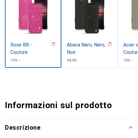
Rose BB -
Abaca Nero, Nero,
Acier 
Couture
Noir
Coutu
CHF
139.–
CHF
94.90
CHF
109.–
Informazioni sul prodotto
Descrizione