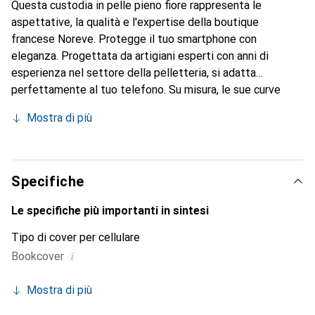
Questa custodia in pelle pieno fiore rappresenta le
aspettative, la qualità e l'expertise della boutique
francese Noreve. Protegge il tuo smartphone con
eleganza. Progettata da artigiani esperti con anni di
esperienza nel settore della pelletteria, si adatta
perfettamente al tuo telefono. Su misura, le sue curve
raffinate offrono una vera seconda pelle. Diventa un
Mostra di più
accessorio chic e indispensabile per il tuo smartphone. Il
marchio Noreve è riconosciuto a livello internazionale per i
suoi prodotti di alta qualità ed è una scelta affidabile per
una clientela esigente.
Specifiche
Le specifiche più importanti in sintesi
Tipo di cover per cellulare
i
Bookcover
Mostra di più