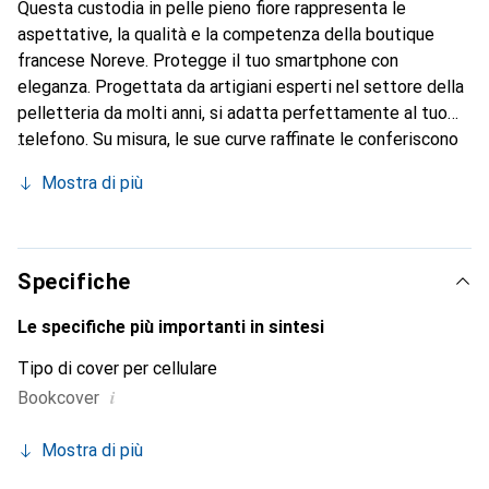
Questa custodia in pelle pieno fiore rappresenta le
aspettative, la qualità e la competenza della boutique
francese Noreve. Protegge il tuo smartphone con
eleganza. Progettata da artigiani esperti nel settore della
pelletteria da molti anni, si adatta perfettamente al tuo
telefono. Su misura, le sue curve raffinate le conferiscono
una vera seconda pelle. Diventa un accessorio elegante e
Mostra di più
indispensabile per il tuo smartphone. Riconosciuto a livello
internazionale per i suoi prodotti di alta qualità, il marchio
Noreve è una scelta sicura per una clientela esigente.
Specifiche
Le specifiche più importanti in sintesi
Tipo di cover per cellulare
i
Bookcover
Mostra di più