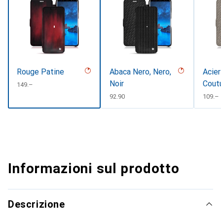
Rouge Patine
Abaca Nero, Nero,
Acier
Noir
Cout
CHF
149.–
CHF
92.90
CHF
109.–
Informazioni sul prodotto
Descrizione