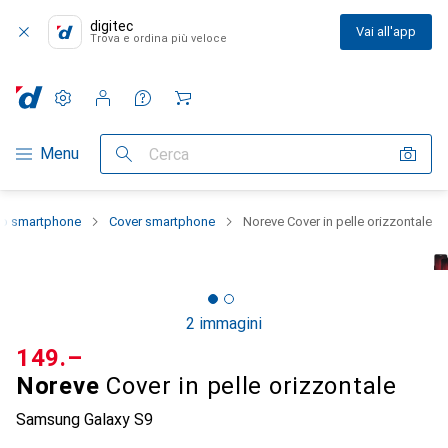
digitec
Vai all'app
Trova e ordina più veloce
Impostazioni
Conto cliente
Liste di confronto
Liste dei desideri
Carrello
Categoria Navigazione
Menu
Cerca
llo smartphone
Cover smartphone
Noreve Cover in pelle orizzontale
2 immagini
CHF
149.–
Noreve
Cover in pelle orizzontale
Samsung Galaxy S9