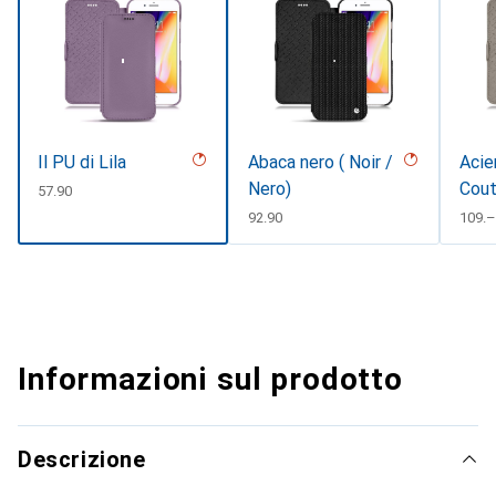
Il PU di Lila
Abaca nero ( Noir /
Acie
Nero)
Cout
CHF
57.90
CHF
92.90
CHF
109.–
Informazioni sul prodotto
Descrizione