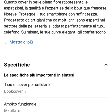
Questo cover in pelle pieno fiore rappresenta le
aspirazioni, la qualità e l'expertise della boutique francese
Noreve. Protegge il tuo smartphone con raffinatezza.
Progettato da artigiani che da molti anni sono esperti nel
settore della pelletteria, si adatta perfettamente al tuo
telefono. Su misura, le sue curve eleganti gli conferiscono
una vera seconda pelle. Diventa un accessorio chic e
Mostra di più
integrale per il tuo smartphone. Riconosciuto a livello
internazionale per i suoi prodotti di alta qualità, il marchio
Noreve è una scelta sicura per una clientela esigente.
Specifiche
Le specifiche più importanti in sintesi
Tipo di cover per cellulare
i
Bookcover
Ambito funzionale
MagSafe