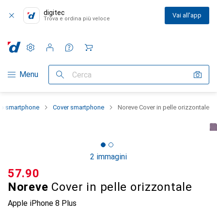
digitec
Vai all'app
Trova e ordina più veloce
Impostazioni
Conto cliente
Liste di confronto
Liste dei desideri
Carrello
Categoria Navigazione
Menu
Cerca
llo smartphone
Cover smartphone
Noreve Cover in pelle orizzontale
2 immagini
CHF
57.90
Noreve
Cover in pelle orizzontale
Apple iPhone 8 Plus