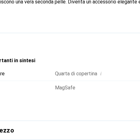
riscono una vera seconda pelle. Diventa un accessorio elegante e
iuto a livello internazionale per i suoi prodotti di alta qualità,
a clientela esigente.
tanti in sintesi
i
are
Quarta di copertina
MagSafe
rezzo