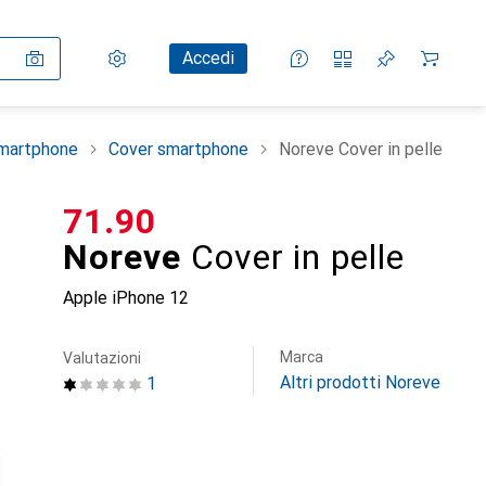
Impostazioni
Conto cliente
Liste di confronto
Liste dei desideri
Carrello
Accedi
smartphone
Cover smartphone
Noreve Cover in pelle
CHF
71.90
Noreve
Cover in pelle
Apple iPhone 12
Marca
Valutazioni
Altri prodotti Noreve
1