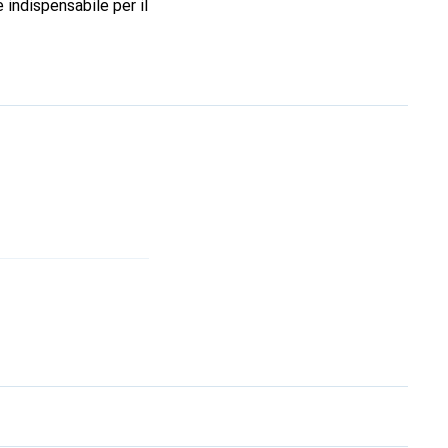
 indispensabile per il
 il marchio Noreve è