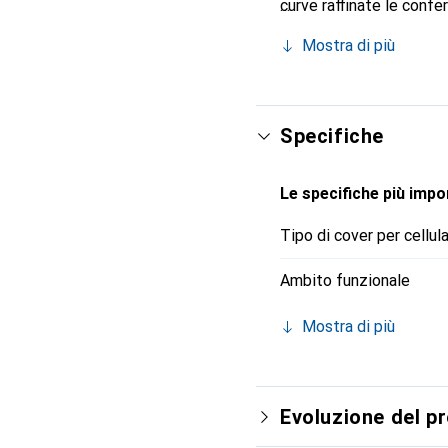
curve raffinate le confe
tuo smartphone. Riconosc
Mostra di più
una scelta sicura per un
Specifiche
Le specifiche più impor
Tipo di cover per cellul
Ambito funzionale
Mostra di più
Evoluzione del p