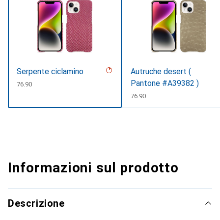
Serpente ciclamino
Autruche desert (
Pantone #A39382 )
CHF
76.90
CHF
76.90
Informazioni sul prodotto
Descrizione