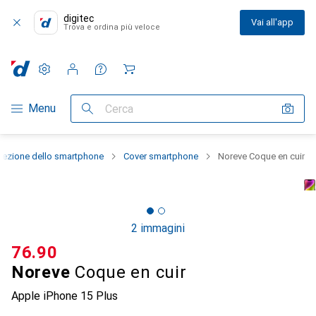
digitec
Vai all'app
Trova e ordina più veloce
Impostazioni
Conto cliente
Liste di confronto
Liste dei desideri
Carrello
Categoria Navigazione
Menu
Cerca
tezione dello smartphone
Cover smartphone
Noreve Coque en cuir
2 immagini
CHF
76.90
Noreve
Coque en cuir
Apple iPhone 15 Plus