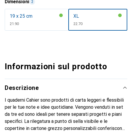
Dimensioni
2
19 x 25 cm
XL
CHF
21.90
CHF
22.70
Informazioni sul prodotto
Descrizione
I quaderni Cahier sono prodotti di carta leggeri e flessibili
per le tue note e idee quotidiane. Vengono venduti in set
da tre ed sono ideali per tenere separati progetti e piani
specifici. La rilegatura a punto di sella visibile e le
copertine in cartone grezzo personalizzabili conferiscono