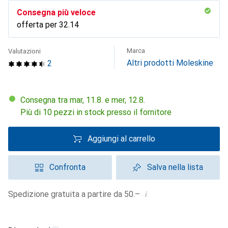
Consegna più veloce
offerta per
CHF
32.14
Marca
Valutazioni
Altri prodotti Moleskine
2
Consegna tra mar, 11.8. e mer, 12.8.
Più di 10 pezzi in stock presso il fornitore
Aggiungi al carrello
Confronta
Salva nella lista
i
Spedizione gratuita a partire da 50.–