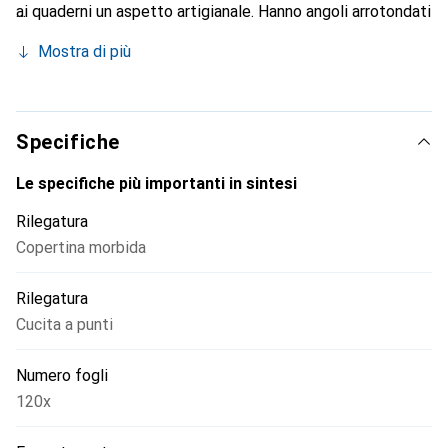
ai quaderni un aspetto artigianale. Hanno angoli arrotondati
e le ultime 16 pagine sono staccabili. Le dimensioni sono
Mostra di più
25 x 19 x 2 cm.
Specifiche
Le specifiche più importanti in sintesi
Rilegatura
Copertina morbida
Rilegatura
Cucita a punti
Numero fogli
120x