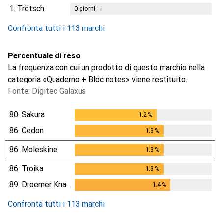
1.
Trötsch
i
0
giorni
Confronta tutti i 113 marchi
Percentuale di reso
La frequenza con cui un prodotto di questo marchio nella
categoria «Quaderno + Bloc notes» viene restituito.
Fonte: Digitec Galaxus
80.
Sakura
1.2
%
1.2
%
86.
Cedon
1.3
%
1.3
%
86.
Moleskine
1.3
%
1.3
%
86.
Troika
1.3
%
1.3
%
89.
Droemer Knaur
1.4
%
1.4
%
Confronta tutti i 113 marchi