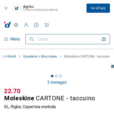
digitec
Vai all'app
Trova e ordina più veloce
Impostazioni
Conto cliente
Liste di confronto
Liste dei desideri
Carrello
Categoria Navigazione
Menu
Cerca
rta + Rotoli
Quaderno + Bloc notes
Moleskine CARTONE - taccuino
3 immagini
CHF
22.70
Moleskine
CARTONE - taccuino
XL, Righe, Copertina morbida