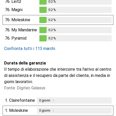
76.
Leitz
0.2
%
0.2
%
76.
Magni
0.2
%
0.2
%
76.
Moleskine
0.2
%
0.2
%
76.
My Mandarine
0.2
%
0.2
%
76.
Pyramid
0.2
%
0.2
%
Confronta tutti i 113 marchi
Durata della garanzia
Il tempo di elaborazione che intercorre tra l'arrivo al centro
di assistenza e il recupero da parte del cliente, in media in
giorni lavorativi.
Fonte: Digitec Galaxus
1.
Clairefontaine
i
0
giorni
1.
Moleskine
i
0
giorni