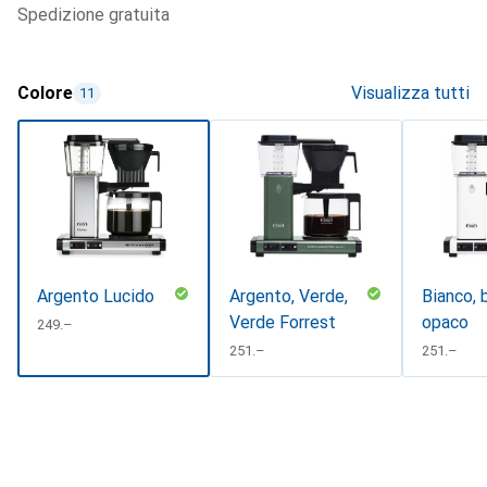
spedizione gratuita
Colore
Visualizza tutti
11
Argento Lucido
Argento, Verde,
Bianco, 
Verde Forrest
opaco
CHF
249.–
CHF
251.–
CHF
251.–