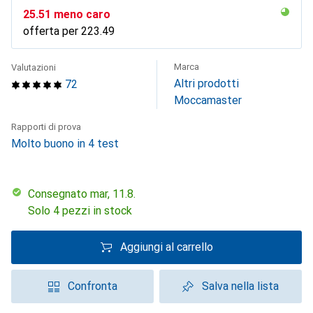
CHF
25.51
meno caro
offerta per
CHF
223.49
Marca
Valutazioni
Altri prodotti
72
Moccamaster
Rapporti di prova
Molto buono in 4 test
Consegnato mar, 11.8.
Solo 4 pezzi in stock
Aggiungi al carrello
Confronta
Salva nella lista