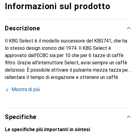
Informazioni sul prodotto
Descrizione
Il KBG Select è il modello successore del KBG741, che ha
lo stesso design iconico dal 1974. Il KBG Select è
approvato dall'ECBC sia per 10 che per 6 tazze di caffè
filtro. Grazie all'interruttore Select, avrai sempre un caffè
delizioso. È possibile attivare il pulsante mezza tazza per
rallentare il tempo di erogazione e ottenere un caffè
corposo, anche con poche tazze. Questo rende la
Mostra di più
Moccamaster KBG Select la macchina da caffè perfetta
per godersi pentole intere o solo qualche tazza di caffè.
Specifiche
Le specifiche più importanti in sintesi