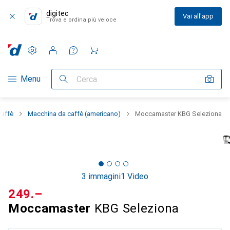
digitec
Vai all'app
Trova e ordina più veloce
Impostazioni
Conto cliente
Liste di confronto
Liste dei desideri
Carrello
Categoria Navigazione
Menu
Cerca
caffè
Macchina da caffè (americano)
Moccamaster KBG Seleziona
3 immagini
1 Video
CHF
249.–
Moccamaster
KBG Seleziona