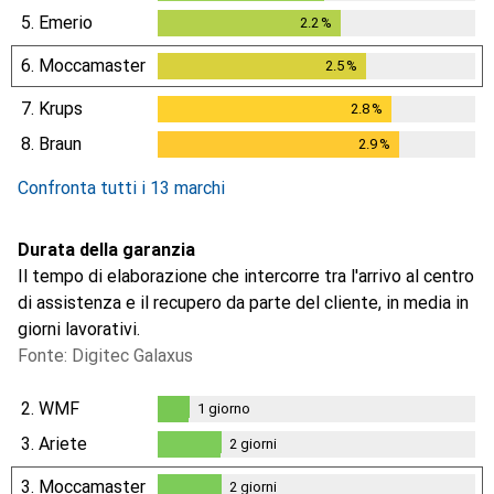
5.
Emerio
2.2
%
2.2
%
6.
Moccamaster
2.5
%
2.5
%
7.
Krups
2.8
%
2.8
%
8.
Braun
2.9
%
2.9
%
Confronta tutti i 13 marchi
Durata della garanzia
Il tempo di elaborazione che intercorre tra l'arrivo al centro
di assistenza e il recupero da parte del cliente, in media in
giorni lavorativi.
Fonte: Digitec Galaxus
2.
WMF
1
giorno
1
giorno
3.
Ariete
2
giorni
2
giorni
3.
Moccamaster
2
giorni