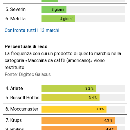
2
giorni
5.
Severin
3
giorni
3
giorni
6.
Melitta
4
giorni
4
giorni
Confronta tutti i 13 marchi
Percentuale di reso
La frequenza con cui un prodotto di questo marchio nella
categoria «Macchina da caffè (americano)» viene
restituito.
Fonte: Digitec Galaxus
4.
Ariete
3.2
%
3.2
%
5.
Russell Hobbs
3.4
%
3.4
%
6.
Moccamaster
3.8
%
3.8
%
7.
Krups
4.3
%
4.3
%
8.
Philips
4.4
%