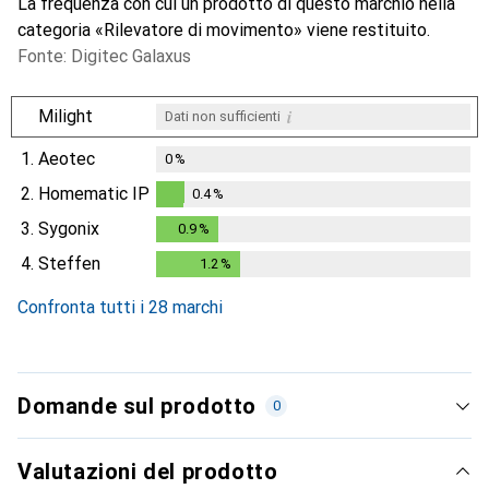
La frequenza con cui un prodotto di questo marchio nella
categoria «Rilevatore di movimento» viene restituito.
Fonte: Digitec Galaxus
i
Milight
Dati non sufficienti
1.
Aeotec
0
%
2.
Homematic IP
0.4
%
0.4
%
3.
Sygonix
0.9
%
0.9
%
4.
Steffen
1.2
%
1.2
%
Confronta tutti i 28 marchi
Domande sul prodotto
0
Valutazioni del prodotto