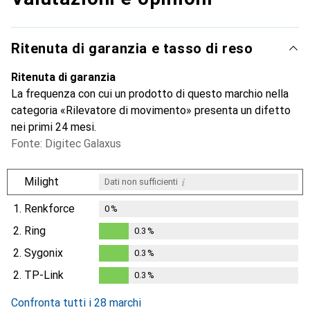
Ritenuta di garanzia e tasso di reso
Ritenuta di garanzia
La frequenza con cui un prodotto di questo marchio nella
categoria «Rilevatore di movimento» presenta un difetto
nei primi 24 mesi.
Fonte: Digitec Galaxus
i
Milight
Dati non sufficienti
1.
Renkforce
0
%
2.
Ring
0.3
%
0.3
%
2.
Sygonix
0.3
%
0.3
%
2.
TP-Link
0.3
%
0.3
%
Confronta tutti i 28 marchi