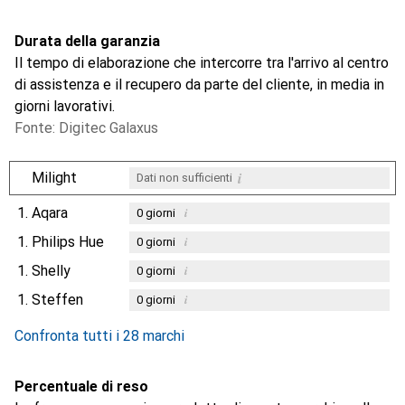
Durata della garanzia
Il tempo di elaborazione che intercorre tra l'arrivo al centro
di assistenza e il recupero da parte del cliente, in media in
giorni lavorativi.
Fonte: Digitec Galaxus
i
Milight
Dati non sufficienti
1.
Aqara
i
0
giorni
1.
Philips Hue
i
0
giorni
1.
Shelly
i
0
giorni
1.
Steffen
i
0
giorni
Confronta tutti i 28 marchi
Percentuale di reso