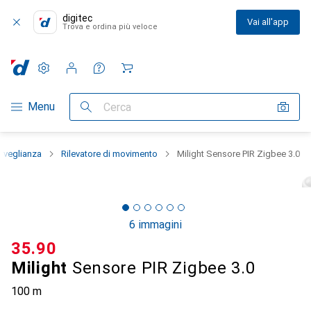
digitec
Vai all'app
Trova e ordina più veloce
Impostazioni
Conto cliente
Liste di confronto
Liste dei desideri
Carrello
Categoria Navigazione
Menu
Cerca
rveglianza
Rilevatore di movimento
Milight Sensore PIR Zigbee 3.0
6 immagini
CHF
35.90
Milight
Sensore PIR Zigbee 3.0
100 m