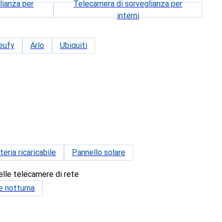
lianza per
Telecamera di sorveglianza per
interni
eufy
Arlo
Ubiquiti
teria ricaricabile
Pannello solare
elle telecamere di rete
e notturna