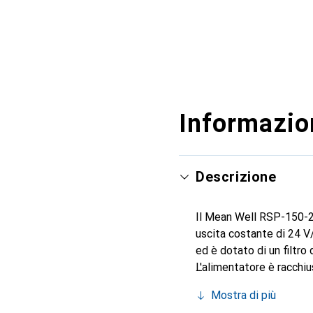
Informazion
Descrizione
Il Mean Well RSP-150-24
uscita costante di 24 V
ed è dotato di un filtro
L'alimentatore è racchiu
semplice. Il raffreddam
Mostra di più
soli 30 mm di altezza co