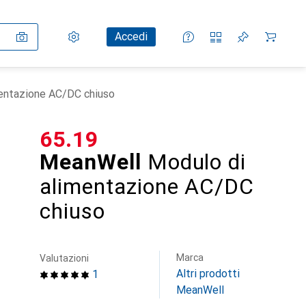
Impostazioni
Conto cliente
Liste di confronto
Liste dei desideri
Carrello
Accedi
entazione AC/DC chiuso
CHF
65.19
MeanWell
Modulo di
alimentazione AC/DC
chiuso
Marca
Valutazioni
Altri prodotti
1
MeanWell