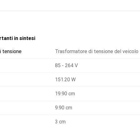
e un'alta durata media tra guasti (MTBF) di 290.700 ore, questo
 in ambito industriale e commerciale.
tanti in sintesi
i tensione
Trasformatore di tensione del veicolo
85 - 264 V
151.20 W
19.90 cm
9.90 cm
3 cm