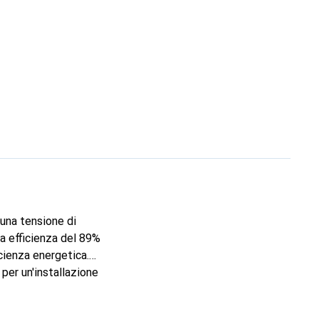
 una tensione di
a efficienza del 89%
icienza energetica.
 per un'installazione
 design compatto di
i tensione di