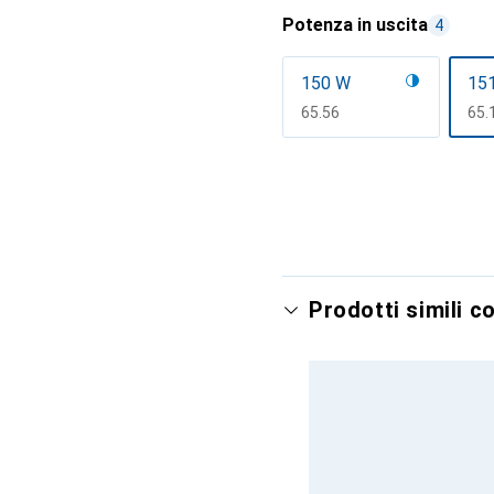
Potenza in uscita
4
150 W
15
CHF
65.56
CH
65.
Mostra di più
Prodotti simili c