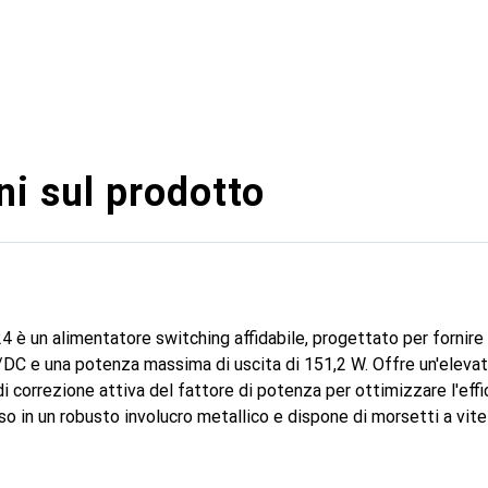
i sul prodotto
 è un alimentatore switching affidabile, progettato per fornire
/DC e una potenza massima di uscita di 151,2 W. Offre un'elevat
 di correzione attiva del fattore di potenza per ottimizzare l'eff
so in un robusto involucro metallico e dispone di morsetti a vite
ento passivo garantisce un funzionamento silenzioso, mentre il
nsente di utilizzarlo in spazi ristretti. Con un ampio intervallo d