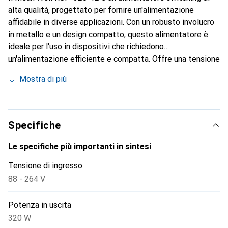
alta qualità, progettato per fornire un'alimentazione
affidabile in diverse applicazioni. Con un robusto involucro
in metallo e un design compatto, questo alimentatore è
ideale per l'uso in dispositivi che richiedono
un'alimentazione efficiente e compatta. Offre una tensione
di uscita di 12 V e una potenza massima di 320 Watt,
Mostra di più
rendendolo una soluzione potente per molte applicazioni
elettroniche. La correzione attiva del fattore di potenza
(PFC) garantisce un'efficienza energetica migliorata,
mentre la ventola integrata assicura un raffreddamento
Specifiche
efficace. L'alimentatore è dotato di vari meccanismi di
protezione, tra cui protezione da cortocircuito,
Le specifiche più importanti in sintesi
sovraccarico e sovratensione, per garantire prestazioni
Tensione di ingresso
sicure e stabili. L'uso di morsetti a vite consente una
88 - 264 V
connessione semplice e sicura ai dispositivi collegati.
Potenza in uscita
320 W