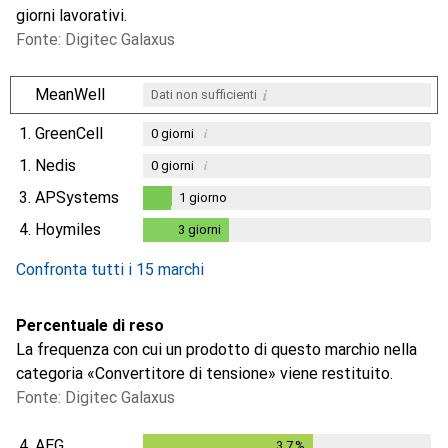
giorni lavorativi.
Fonte: Digitec Galaxus
i
MeanWell
Dati non sufficienti
1.
GreenCell
i
0
giorni
1.
Nedis
i
0
giorni
3.
APSystems
1
giorno
1
giorno
4.
Hoymiles
3
giorni
3
giorni
Confronta tutti i 15 marchi
Percentuale di reso
La frequenza con cui un prodotto di questo marchio nella
categoria «Convertitore di tensione» viene restituito.
Fonte: Digitec Galaxus
4.
AEG
3.7
%
3.7
%