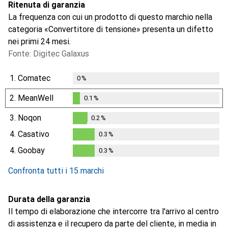
Ritenuta di garanzia
La frequenza con cui un prodotto di questo marchio nella
categoria «Convertitore di tensione» presenta un difetto
nei primi 24 mesi.
Fonte: Digitec Galaxus
1.
Comatec
0
%
2.
MeanWell
0.1
%
0.1
%
3.
Noqon
0.2
%
0.2
%
4.
Casativo
0.3
%
0.3
%
4.
Goobay
0.3
%
0.3
%
Confronta tutti i 15 marchi
Durata della garanzia
Il tempo di elaborazione che intercorre tra l'arrivo al centro
di assistenza e il recupero da parte del cliente, in media in