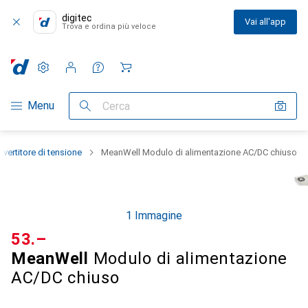
digitec
Vai all'app
Trova e ordina più veloce
Impostazioni
Conto cliente
Liste di confronto
Liste dei desideri
Carrello
Categoria Navigazione
Menu
Cerca
vertitore di tensione
MeanWell Modulo di alimentazione AC/DC chiuso
1 Immagine
CHF
53.–
MeanWell
Modulo di alimentazione
AC/DC chiuso