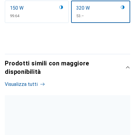
150 W
320 W
CHF
99.64
CHF
53.–
Prodotti simili con maggiore
disponibilità
Visualizza tutti