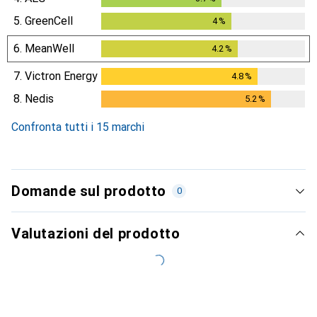
5.
GreenCell
4
%
4
%
6.
MeanWell
4.2
%
4.2
%
7.
Victron Energy
4.8
%
4.8
%
8.
Nedis
5.2
%
5.2
%
Confronta tutti i 15 marchi
Domande sul prodotto
0
Valutazioni del prodotto