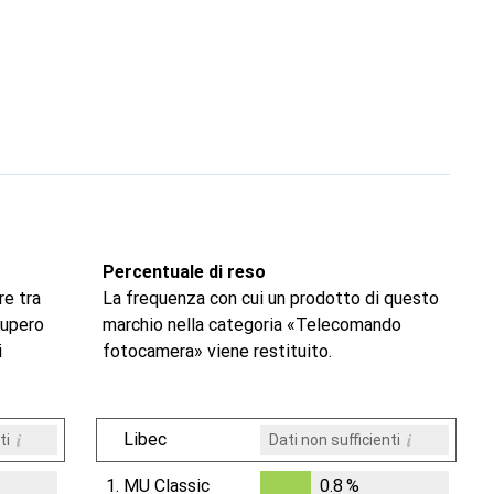
Percentuale di reso
re tra
La frequenza con cui un prodotto di questo
ecupero
marchio nella categoria «Telecomando
i
fotocamera» viene restituito.
i
i
Libec
ti
Dati non sufficienti
1.
MU Classic
0.8
%