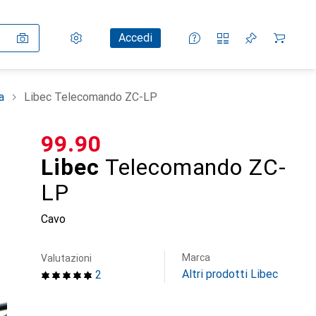
Impostazioni
Conto cliente
Liste di confronto
Liste dei desideri
Carrello
Accedi
a
Libec Telecomando ZC-LP
CHF
99.90
Libec
Telecomando ZC-
LP
Cavo
Marca
Valutazioni
Altri prodotti Libec
2