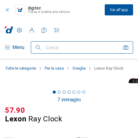
digitec
Vai all'app
Trova e ordina più veloce
Impostazioni
Conto cliente
Liste di confronto
Liste dei desideri
Carrello
Categoria Navigazione
Menu
Cerca
Tutte le categorie
Per la casa
Sveglia
Lexon Ray Clock
7 immagini
CHF
57.90
Lexon
Ray Clock