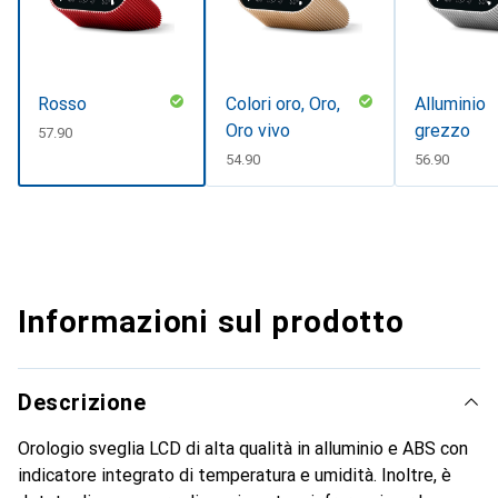
Rosso
Colori oro, Oro,
Alluminio
Oro vivo
grezzo
CHF
57.90
CHF
54.90
CHF
56.90
Informazioni sul prodotto
Descrizione
Orologio sveglia LCD di alta qualità in alluminio e ABS con
indicatore integrato di temperatura e umidità. Inoltre, è