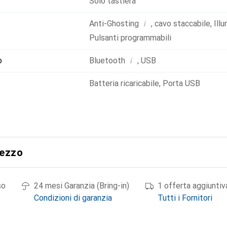
Solo tastiera
i
Anti-Ghosting
,
cavo staccabile
,
Ill
Pulsanti programmabili
i
o
Bluetooth
,
USB
Batteria ricaricabile
,
Porta USB
rezzo
so
24 mesi Garanzia (Bring-in)
1 offerta aggiuntiv
Condizioni di garanzia
Tutti i Fornitori