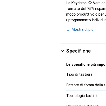
La Keychron K2 Version 
formato del 75% risparmi
modo produttivo o per u
riprogrammato individua
Launcher direttamente n
Mostra di più
modalità wireless tram
Linux. Il passaggio tra f
Specifiche
Le specifiche più impor
Tipo di tastiera
Fattore di forma della t
i
Tecnologia tasti