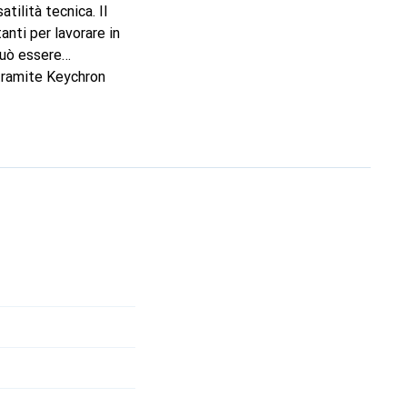
ilità tecnica. Il
anti per lavorare in
può essere
 tramite Keychron
vo funziona sia in
 con macOS, Windows e