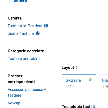
Tastiera
Offerte
Fuori tutto: Tastiera
Usato: Tastiera
Categorie correlate
Tastiera per tablet
Layout
2
Prodotti
Svizzera
US
corrispondenti
CHF
119.–
CH
119
Accessori per mouse +
tastiere
Mostra di più
Keycap
Tecnologia tasti
3