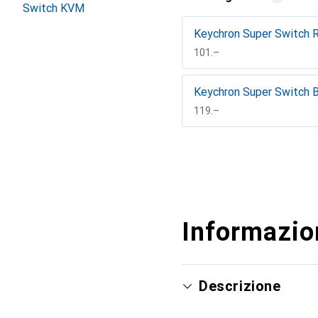
Switch KVM
Keychron Super Switch 
CHF
101.–
Keychron Super Switch 
CHF
119.–
Mostra di più
Informazion
Descrizione