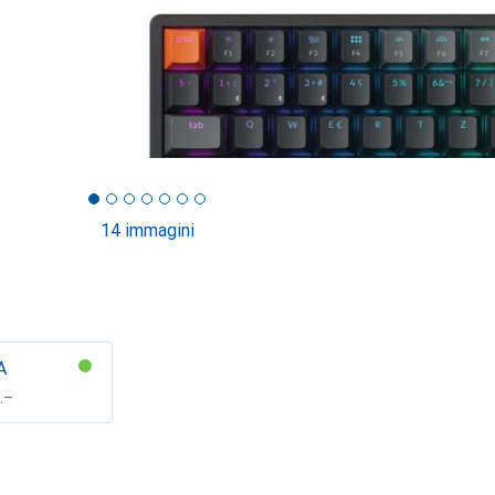
14 immagini
A
F
.–