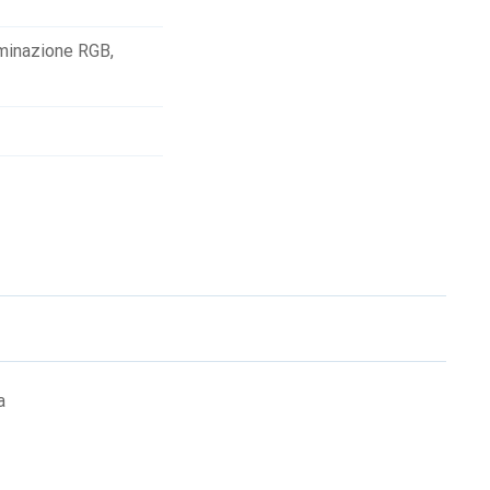
uminazione RGB
,
a