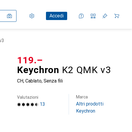
Impostazioni
Conto cliente
Liste di confronto
Liste dei desideri
Carrello
Accedi
v3
CHF
119.–
Keychron
K2 QMK v3
CH, Cablato, Senza fili
Marca
Valutazioni
Altri prodotti
13
Keychron