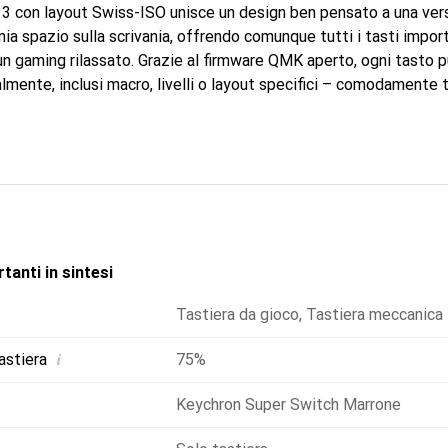
3 con layout Swiss-ISO unisce un design ben pensato a una versat
a spazio sulla scrivania, offrendo comunque tutti i tasti import
n gaming rilassato. Grazie al firmware QMK aperto, ogni tasto 
lmente, inclusi macro, livelli o layout specifici – comodamente
el browser, senza necessità di software aggiuntivo. Il dispositi
ite Bluetooth 5.2 che cablato tramite USB-C ed è compatibile
ino a tre dispositivi avviene in modo rapido e intuitivo.
tanti in sintesi
Tastiera da gioco
,
Tastiera meccanica
i
astiera
75%
Keychron Super Switch Marrone