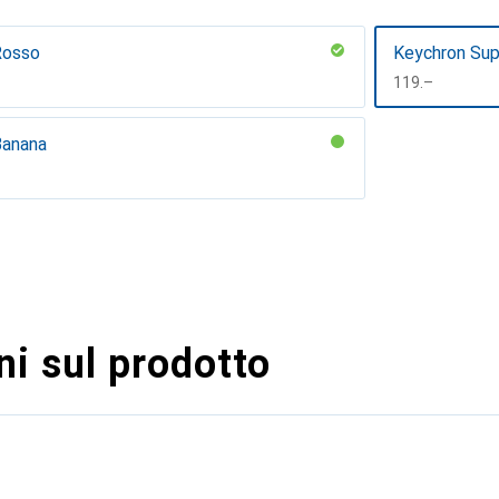
Rosso
Keychron Sup
CHF
119.–
Banana
i sul prodotto