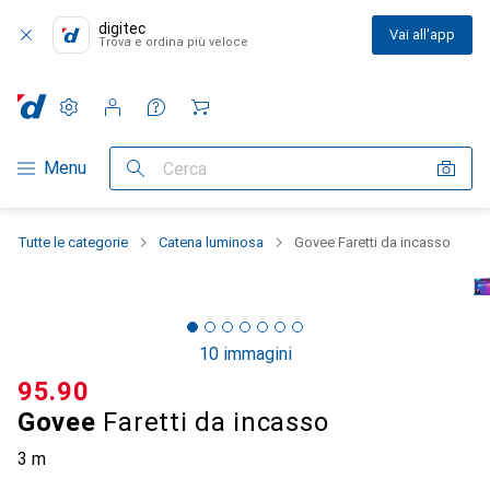
digitec
Vai all'app
Trova e ordina più veloce
Impostazioni
Conto cliente
Liste di confronto
Liste dei desideri
Carrello
Categoria Navigazione
Menu
Cerca
Tutte le categorie
Catena luminosa
Govee Faretti da incasso
10 immagini
CHF
95.90
Govee
Faretti da incasso
3 m