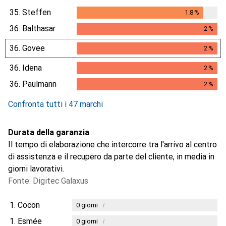
35.
Steffen
1.8
%
1.8
%
36.
Balthasar
2
%
2
%
36.
Govee
2
%
2
%
36.
Idena
2
%
2
%
36.
Paulmann
2
%
2
%
Confronta tutti i 47 marchi
Durata della garanzia
Il tempo di elaborazione che intercorre tra l'arrivo al centro
di assistenza e il recupero da parte del cliente, in media in
giorni lavorativi.
Fonte: Digitec Galaxus
1.
Cocon
i
0
giorni
1.
Esmée
i
0
giorni