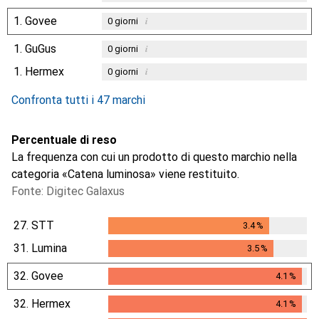
1.
Govee
i
0
giorni
1.
GuGus
i
0
giorni
1.
Hermex
i
0
giorni
Confronta tutti i 47 marchi
Percentuale di reso
La frequenza con cui un prodotto di questo marchio nella
categoria «Catena luminosa» viene restituito.
Fonte: Digitec Galaxus
27.
STT
3.4
%
3.4
%
31.
Lumina
3.5
%
3.5
%
32.
Govee
4.1
%
4.1
%
32.
Hermex
4.1
%