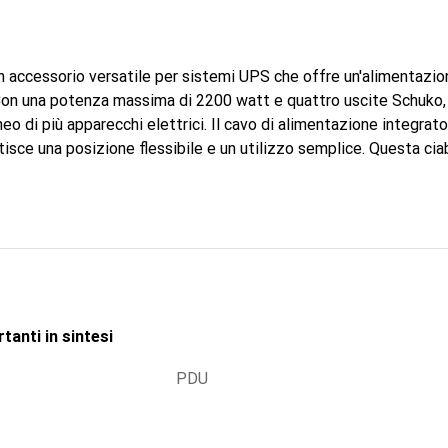
n accessorio versatile per sistemi UPS che offre un'alimentazion
. Con una potenza massima di 2200 watt e quattro uscite Schuko,
 di più apparecchi elettrici. Il cavo di alimentazione integrato
isce una posizione flessibile e un utilizzo semplice. Questa cia
ri o a casa, dove è necessaria una distribuzione sicura ed efficient
 rispetto degli standard di sicurezza pertinenti garantiscono un'e
nfezionata in un pratico blister, rendendola adatta anche per la v
tanti in sintesi
PDU