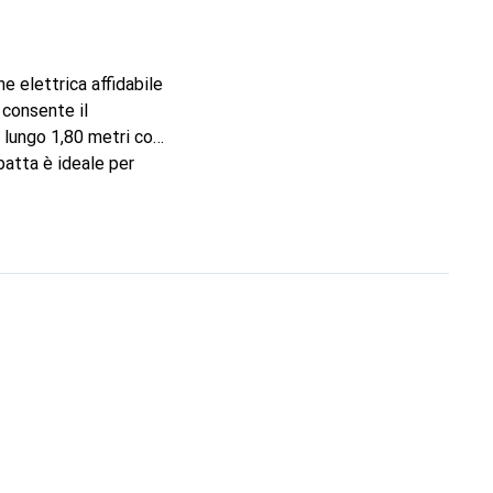
e elettrica affidabile
 consente il
 lungo 1,80 metri con
batta è ideale per
e dell'energia. La
levata affidabilità e
endita al dettaglio.