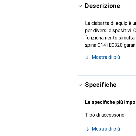
Descrizione
La ciabatta di equip è u
per diversi dispositivi
funzionamento simultaneo
spina C14 IEC320 garant
l'uso in uffici, laborato
Mostra di più
costruzione robusta e il
durata. La ciabatta è co
Specifiche
Le specifiche più impor
Tipo di accessorio
Mostra di più