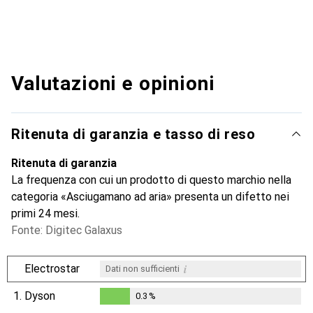
Valutazioni e opinioni
Ritenuta di garanzia e tasso di reso
Ritenuta di garanzia
La frequenza con cui un prodotto di questo marchio nella
categoria «Asciugamano ad aria» presenta un difetto nei
primi 24 mesi.
Fonte: Digitec Galaxus
i
Electrostar
Dati non sufficienti
1.
Dyson
0.3
%
i
Dati non sufficienti
0.3
%