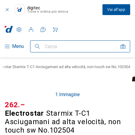
digitec
Vai all'app
Trova e ordina più veloce
Impostazioni
Conto cliente
Liste di confronto
Liste dei desideri
Carrello
Categoria Navigazione
Menu
Cerca
trostar Starmix T-C1 Asciugamani ad alta velocità, non touch sw No.102504
1 Immagine
CHF
262.–
Electrostar
Starmix T-C1
Asciugamani ad alta velocità, non
touch sw No.102504