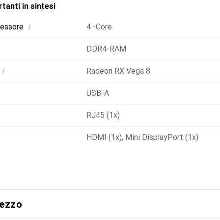
tanti in sintesi
i
cessore
4 -Core
DDR4-RAM
i
Radeon RX Vega 8
USB-A
RJ45 (1x)
HDMI (1x)
,
Mini DisplayPort (1x)
rezzo