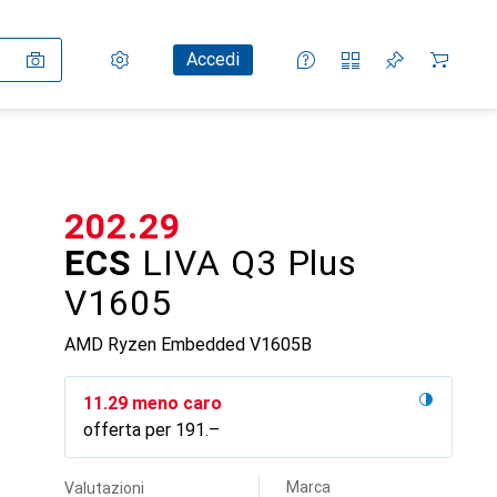
Impostazioni
Conto cliente
Liste di confronto
Liste dei desideri
Carrello
Accedi
CHF
202.29
ECS
LIVA Q3 Plus
V1605
AMD Ryzen Embedded V1605B
CHF
11.29
meno caro
offerta per
CHF
191.–
Marca
Valutazioni