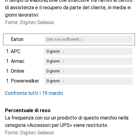
Il tempo di elaborazione che intercorre tra l'arrivo al centro
di assistenza e il recupero da parte del cliente, in media in
giorni lavorativi.
Fonte: Digitec Galaxus
i
Eaton
Dati non sufficienti
1.
APC
i
0
giorni
1.
Armac
i
0
giorni
1.
Online
i
0
giorni
1.
Powerwalker
i
0
giorni
Confronta tutti i 19 marchi
Percentuale di reso
La frequenza con cui un prodotto di questo marchio nella
categoria «Accessori per UPS» viene restituito.
Fonte: Digitec Galaxus