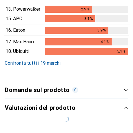
13.
Powerwalker
2.9
%
2.9
%
15.
APC
3.1
%
3.1
%
16.
Eaton
3.9
%
3.9
%
17.
Max Hauri
4.1
%
4.1
%
18.
Ubiquiti
5.1
%
5.1
%
Confronta tutti i 19 marchi
Domande sul prodotto
0
Valutazioni del prodotto