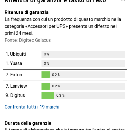
Ritenuta di garanzia e tasso di reso
Ritenuta di garanzia
La frequenza con cui un prodotto di questo marchio nella
categoria «Accessori per UPS» presenta un difetto nei
primi 24 mesi.
Fonte: Digitec Galaxus
1.
Ubiquiti
0
%
1.
Yuasa
0
%
7.
Eaton
0.2
%
0.2
%
7.
Lanview
0.2
%
0.2
%
9.
Digitus
0.3
%
0.3
%
Confronta tutti i 19 marchi
Durata della garanzia