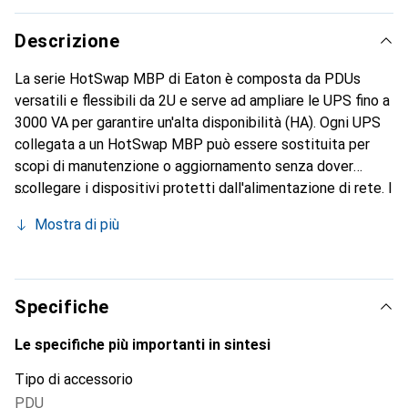
Descrizione
La serie HotSwap MBP di Eaton è composta da PDUs
versatili e flessibili da 2U e serve ad ampliare le UPS fino a
3000 VA per garantire un'alta disponibilità (HA). Ogni UPS
collegata a un HotSwap MBP può essere sostituita per
scopi di manutenzione o aggiornamento senza dover
scollegare i dispositivi protetti dall'alimentazione di rete. I
dispositivi possono essere montati in vari modi: in armadi
Mostra di più
rack, a muro, oppure si può sfruttare l'unica possibilità di
fissare i moduli sul retro di un'UPS Pulsar, sia con la parte
frontale rivolta verso il retro, davanti, a sinistra o a destra
– una soluzione estremamente flessibile.
Specifiche
Le specifiche più importanti in sintesi
Tipo di accessorio
PDU