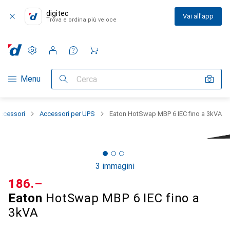
digitec
Vai all'app
Trova e ordina più veloce
Impostazioni
Conto cliente
Liste di confronto
Liste dei desideri
Carrello
Categoria Navigazione
Menu
Cerca
Accessori
Accessori per UPS
Eaton HotSwap MBP 6 IEC fino a 3kVA
3 immagini
CHF
186.–
Eaton
HotSwap MBP 6 IEC fino a
3kVA