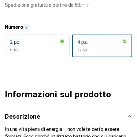
i
Spedizione gratuita a partire da 50.–
Numero
2
2 pz.
4 pz.
CHF
9.10
CHF
12.60
Informazioni sul prodotto
Descrizione
In una vita piena di energia – non volete certo essere
fermati. Ecco perché utilizzate batterie che si ricaricano