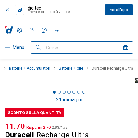
digitec
Vai all'app
Trova e ordina più veloce
Impostazioni
Conto cliente
Liste di confronto
Liste dei desideri
Carrello
Categoria Navigazione
Menu
Cerca
e
Batterie + Accumulatori
Batterie + pile
Duracell Recharge Ultra
21 immagini
SCONTO SULLA QUANTITÀ
CHF
11.70
Risparmi
CHF
2.70
CHF
2.93
/
1pz.
Duracell
Recharge Ultra