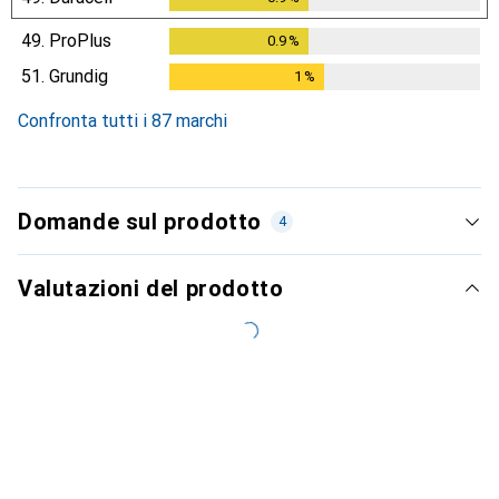
49.
ProPlus
0.9
%
0.9
%
51.
Grundig
1
%
1
%
Confronta tutti i 87 marchi
Domande sul prodotto
4
Valutazioni del prodotto