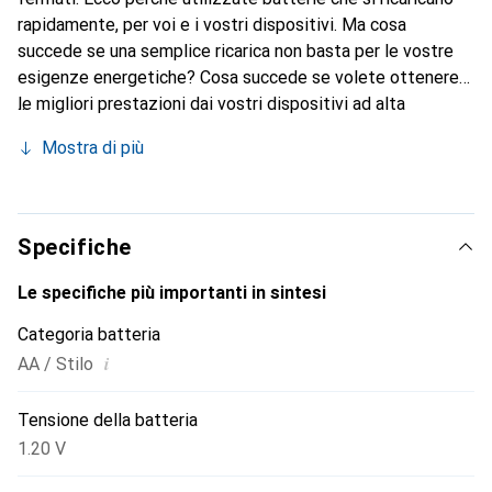
rapidamente, per voi e i vostri dispositivi. Ma cosa
succede se una semplice ricarica non basta per le vostre
esigenze energetiche? Cosa succede se volete ottenere
le migliori prestazioni dai vostri dispositivi ad alta
intensità energetica, come una fotocamera digitale o un
Mostra di più
controller di gioco wireless? Per queste necessità ci sono
le batterie Duracell Recharge Ultra.
Specifiche
Le specifiche più importanti in sintesi
Categoria batteria
i
AA / Stilo
Tensione della batteria
1.20 V