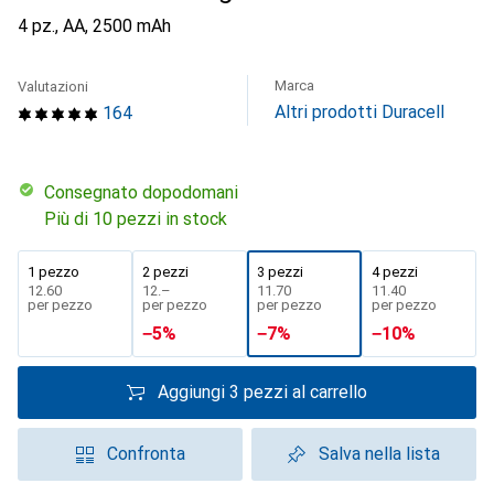
4 pz., AA, 2500 mAh
Marca
Valutazioni
Altri prodotti Duracell
164
Consegnato dopodomani
Più di 10 pezzi in stock
1 pezzo
2 pezzi
3 pezzi
4 pezzi
CHF
12.60
CHF
12.–
CHF
11.70
CHF
11.40
per pezzo
per pezzo
per pezzo
per pezzo
−
5
%
−
7
%
−
10
%
Aggiungi 3 pezzi al carrello
Confronta
Salva nella lista