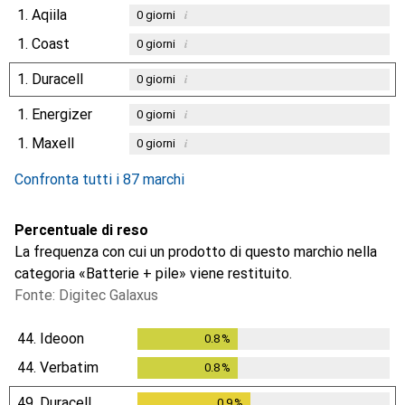
1.
Aqiila
i
0
giorni
1.
Coast
i
0
giorni
1.
Duracell
i
0
giorni
1.
Energizer
i
0
giorni
1.
Maxell
i
0
giorni
Confronta tutti i 87 marchi
Percentuale di reso
La frequenza con cui un prodotto di questo marchio nella
categoria «Batterie + pile» viene restituito.
Fonte: Digitec Galaxus
44.
Ideoon
0.8
%
0.8
%
44.
Verbatim
0.8
%
0.8
%
49.
Duracell
0.9
%
0.9
%