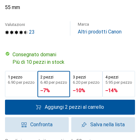
55 mm
Marca
Valutazioni
Altri prodotti Canon
23
Consegnato domani
Più di 10 pezzi in stock
1 pezzo
2 pezzi
3 pezzi
4 pezzi
CHF
6.90
per pezzo
CHF
6.40
per pezzo
CHF
6.20
per pezzo
CHF
5.95
per pezzo
−
7
%
−
10
%
−
14
%
Aggiungi 2 pezzi al carrello
Confronta
Salva nella lista