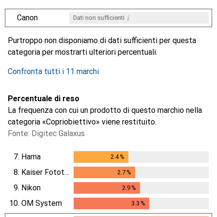
i
Canon
Dati non sufficienti
i
i
i
i
Dati non sufficienti
Dati non sufficienti
Dati non sufficienti
Dati non sufficienti
Purtroppo non disponiamo di dati sufficienti per questa
categoria per mostrarti ulteriori percentuali.
Confronta tutti i 11 marchi
Percentuale di reso
La frequenza con cui un prodotto di questo marchio nella
categoria «Copriobiettivo» viene restituito.
Fonte: Digitec Galaxus
7.
Hama
2.4
%
2.4
%
8.
Kaiser Fototechnik
2.7
%
2.7
%
9.
Nikon
2.9
%
2.9
%
10.
OM System
3.3
%
3.3
%