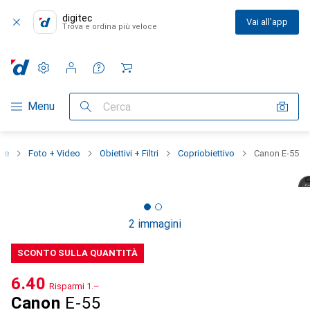
digitec
Vai all'app
Trova e ordina più veloce
Impostazioni
Conto cliente
Liste di confronto
Liste dei desideri
Carrello
Categoria Navigazione
Menu
Cerca
rie
Foto + Video
Obiettivi + Filtri
Copriobiettivo
Canon E-55
2 immagini
SCONTO SULLA QUANTITÀ
CHF
6.40
Risparmi
CHF
1.–
Canon
E-55