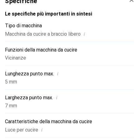
Specifiche
rendono il cucito più confortevole. Inoltre, la macchina
viene fornita con una varietà di accessori, tra cui diversi
Le specifiche più importanti in sintesi
piedini e un tavolo allungabile, per ottimizzare l'uso.
Tipo di macchina
i
Macchina da cucire a braccio libero
Funzioni della macchina da cucire
Vicinanze
i
Lunghezza punto max.
5 mm
i
Larghezza punto max.
7 mm
Caratteristiche della macchina da cucire
i
Luce per cucire