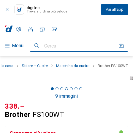
digitec
Vai all'app
Trova e ordina più veloce
Impostazioni
Conto cliente
Liste di confronto
Liste dei desideri
Carrello
Categoria Navigazione
Menu
Cerca
 la casa
Stirare + Cucire
Macchina da cucire
Brother FS100WT
9 immagini
CHF
338.–
Brother
FS100WT