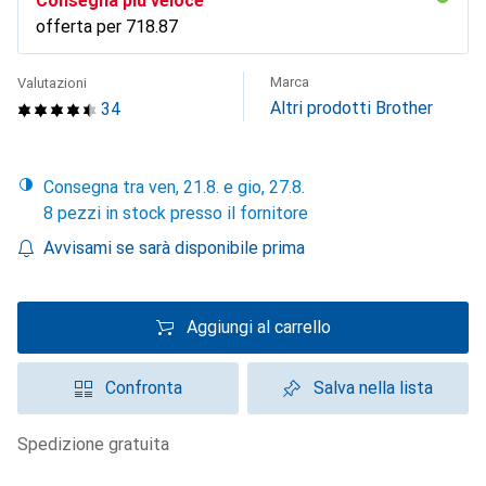
Consegna più veloce
offerta per
CHF
718.87
Marca
Valutazioni
Altri prodotti Brother
34
Consegna tra ven, 21.8. e gio, 27.8.
8 pezzi in stock presso il fornitore
Avvisami se sarà disponibile prima
Aggiungi al carrello
Confronta
Salva nella lista
spedizione gratuita