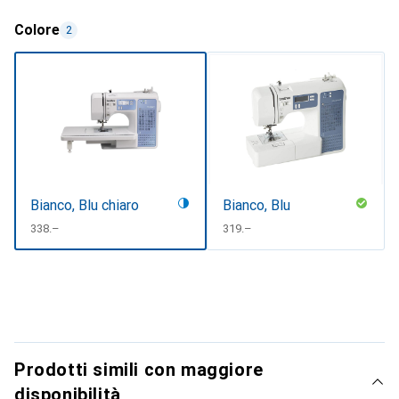
Colore
2
Bianco, Blu chiaro
Bianco, Blu
CHF
338.–
CHF
319.–
Prodotti simili con maggiore
disponibilità