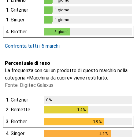
1.
Emerio
1
giorno
1
giorno
1.
Gritzner
1
giorno
1
giorno
1.
Singer
1
giorno
1
giorno
4.
Brother
3
giorni
3
giorni
Confronta tutti i 6 marchi
Percentuale di reso
La frequenza con cui un prodotto di questo marchio nella
categoria «Macchina da cucire» viene restituito.
Fonte: Digitec Galaxus
1.
Gritzner
0
%
2.
Bernette
1.4
%
1.4
%
3.
Brother
1.9
%
1.9
%
4.
Singer
2.1
%
2.1
%