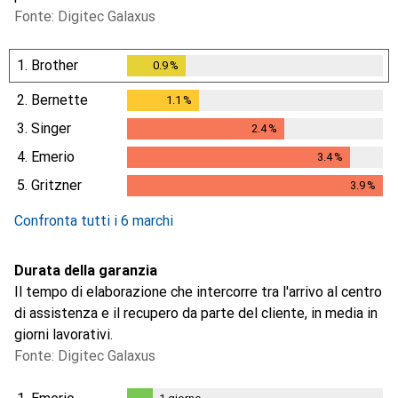
Fonte: Digitec Galaxus
1.
Brother
0.9
%
0.9
%
2.
Bernette
1.1
%
1.1
%
3.
Singer
2.4
%
2.4
%
4.
Emerio
3.4
%
3.4
%
5.
Gritzner
3.9
%
3.9
%
Confronta tutti i 6 marchi
Durata della garanzia
Il tempo di elaborazione che intercorre tra l'arrivo al centro
di assistenza e il recupero da parte del cliente, in media in
giorni lavorativi.
Fonte: Digitec Galaxus