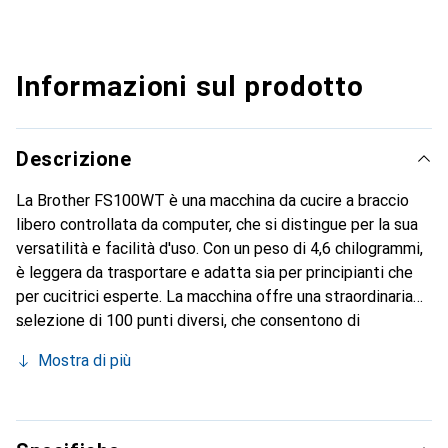
Informazioni sul prodotto
Descrizione
La Brother FS100WT è una macchina da cucire a braccio
libero controllata da computer, che si distingue per la sua
versatilità e facilità d'uso. Con un peso di 4,6 chilogrammi,
è leggera da trasportare e adatta sia per principianti che
per cucitrici esperte. La macchina offre una straordinaria
selezione di 100 punti diversi, che consentono di
realizzare progetti creativi in varie tecniche. La lunghezza
Mostra di più
massima del punto è di 5 millimetri e la larghezza massima
è di 7 millimetri, offrendo ulteriore flessibilità nella
progettazione dei lavori di cucito. La FS100WT è dotata di
funzioni utili come una luce da cucito e un pedale, che