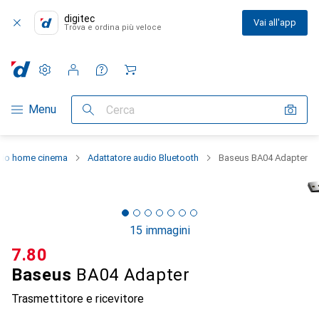
digitec
Vai all'app
Trova e ordina più veloce
Impostazioni
Conto cliente
Liste di confronto
Liste dei desideri
Carrello
Categoria Navigazione
Menu
Cerca
dio home cinema
Adattatore audio Bluetooth
Baseus BA04 Adapter
15 immagini
CHF
7.80
Baseus
BA04 Adapter
Trasmettitore e ricevitore