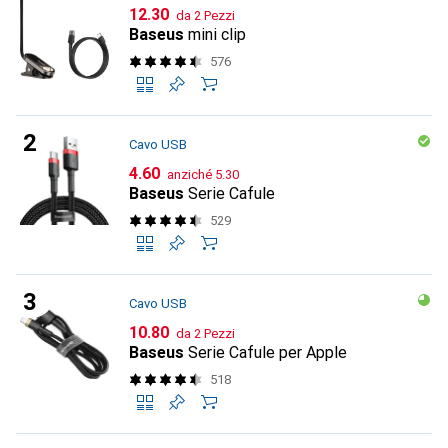
CHF
12.30
da 2 Pezzi
Baseus
mini clip
576
Cavo USB
CHF
CHF
4.60
anziché
5.30
Baseus
Serie Cafule
529
Cavo USB
CHF
10.80
da 2 Pezzi
Baseus
Serie Cafule per Apple
518