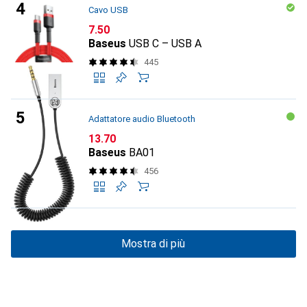
Cavo USB
CHF
7.50
Baseus
USB C – USB A
445
Adattatore audio Bluetooth
CHF
13.70
Baseus
BA01
456
Mostra di più