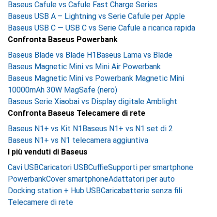
Baseus Cafule vs Cafule Fast Charge Series
Baseus USB A – Lightning vs Serie Cafule per Apple
Baseus USB C — USB C vs Serie Cafule a ricarica rapida
Confronta Baseus Powerbank
Baseus Blade vs Blade H1
Baseus Lama vs Blade
Baseus Magnetic Mini vs Mini Air Powerbank
Baseus Magnetic Mini vs Powerbank Magnetic Mini
10000mAh 30W MagSafe (nero)
Baseus Serie Xiaobai vs Display digitale Amblight
Confronta Baseus Telecamere di rete
Baseus N1+ vs Kit N1
Baseus N1+ vs N1 set di 2
Baseus N1+ vs N1 telecamera aggiuntiva
I più venduti di Baseus
Cavi USB
Caricatori USB
Cuffie
Supporti per smartphone
Powerbank
Cover smartphone
Adattatori per auto
Docking station + Hub USB
Caricabatterie senza fili
Telecamere di rete