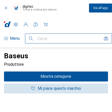
digitec
Vai all'app
Trova e ordina più veloce
Impostazioni
Conto cliente
Liste di confronto
Liste dei desideri
Carrello
Categoria Navigazione
Menu
Cerca
Baseus
Produttore
Mostra categorie
Mi piace questo marchio