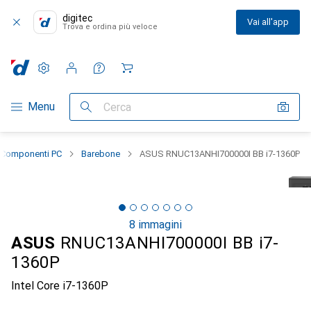
digitec
Vai all'app
Trova e ordina più veloce
Impostazioni
Conto cliente
Liste di confronto
Liste dei desideri
Carrello
Categoria Navigazione
Menu
Cerca
Componenti PC
Barebone
ASUS RNUC13ANHI700000I BB i7-1360P
8 immagini
ASUS
RNUC13ANHI700000I BB i7-
1360P
Intel Core i7-1360P