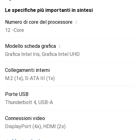
della memoria tramite le sue slot M.2 e garantisce
sicurezza con una porta di sicurezza Kensington,
Le specifiche più importanti in sintesi
rendendolo una scelta eccellente per professionisti e
i
Numero di core del processore
appassionati in cerca di prestazioni, connettività e
12 -Core
sicurezza.
i
Modello scheda grafica
Grafica Intel Iris
,
Grafica Intel UHD
Collegamenti interni
M.2 (1x)
,
S-ATA III (1x)
Porte USB
Thunderbolt 4
,
USB-A
Connessioni video
DisplayPort (4x)
,
HDMI (2x)