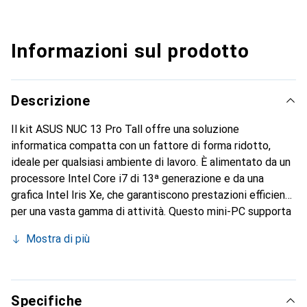
Informazioni sul prodotto
Descrizione
Il kit ASUS NUC 13 Pro Tall offre una soluzione
informatica compatta con un fattore di forma ridotto,
ideale per qualsiasi ambiente di lavoro. È alimentato da un
processore Intel Core i7 di 13ª generazione e da una
grafica Intel Iris Xe, che garantiscono prestazioni efficienti
per una vasta gamma di attività. Questo mini-PC supporta
senza problemi il multitasking, lo streaming e i giochi.
Mostra di più
Inoltre, offre numerose opzioni di connessione, tra cui USB
3.2 Gen 2 e Thunderbolt 4, HDMI e Ethernet a 2,5 Gigabit,
oltre a Bluetooth 5.3 e Wi-Fi 6E per connessioni wireless
veloci e affidabili. Il dispositivo consente l'espansione
Specifiche