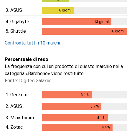
3.
ASUS
6
giorni
6
giorni
4.
Gigabyte
13
giorni
13
giorni
5.
Shuttle
16
giorni
16
giorni
Confronta tutti i 10 marchi
Percentuale di reso
La frequenza con cui un prodotto di questo marchio nella
categoria «Barebone» viene restituito.
Fonte: Digitec Galaxus
1.
Geekom
3.1
%
3.1
%
2.
ASUS
3.7
%
3.7
%
3.
Minisforum
4.1
%
4.1
%
4.
Zotac
4.4
%
4.4
%