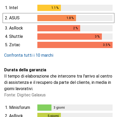
1.
Intel
1.1
%
1.1
%
2.
ASUS
1.8
%
1.8
%
3.
AsRock
2
%
2
%
4.
Shuttle
3
%
3
%
5.
Zotac
3.5
%
3.5
%
Confronta tutti i 10 marchi
Durata della garanzia
Il tempo di elaborazione che intercorre tra l'arrivo al centro
di assistenza e il recupero da parte del cliente, in media in
giorni lavorativi.
Fonte: Digitec Galaxus
1.
Minisforum
3
giorni
3
giorni
2.
AsRock
5
giorni
5
giorni