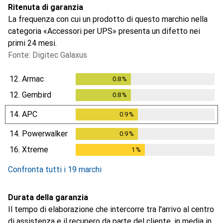
Ritenuta di garanzia
La frequenza con cui un prodotto di questo marchio nella
categoria «Accessori per UPS» presenta un difetto nei
primi 24 mesi.
Fonte: Digitec Galaxus
12.
Armac
0.8
%
0.8
%
12.
Gembird
0.8
%
0.8
%
14.
APC
0.9
%
0.9
%
14.
Powerwalker
0.9
%
0.9
%
16.
Xtreme
1
%
1
%
Confronta tutti i 19 marchi
Durata della garanzia
Il tempo di elaborazione che intercorre tra l'arrivo al centro
di assistenza e il recupero da parte del cliente, in media in