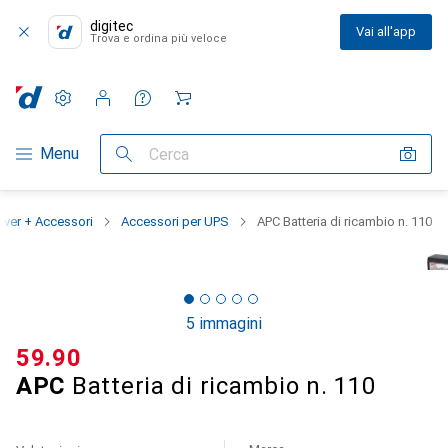
digitec
Vai all'app
Trova e ordina più veloce
Impostazioni
Conto cliente
Liste di confronto
Liste dei desideri
Carrello
Categoria Navigazione
Menu
Cerca
rver + Accessori
Accessori per UPS
APC Batteria di ricambio n. 110
5 immagini
CHF
59.90
APC
Batteria di ricambio n. 110