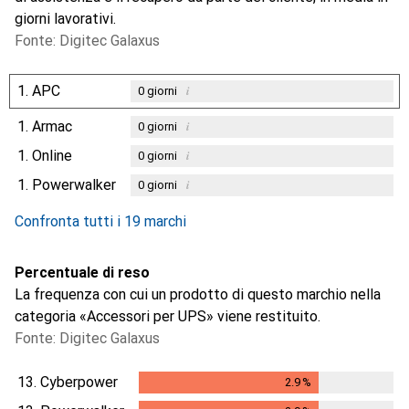
giorni lavorativi.
Fonte: Digitec Galaxus
1.
APC
i
0
giorni
1.
Armac
i
0
giorni
1.
Online
i
0
giorni
1.
Powerwalker
i
0
giorni
Confronta tutti i 19 marchi
Percentuale di reso
La frequenza con cui un prodotto di questo marchio nella
categoria «Accessori per UPS» viene restituito.
Fonte: Digitec Galaxus
13.
Cyberpower
2.9
%
2.9
%