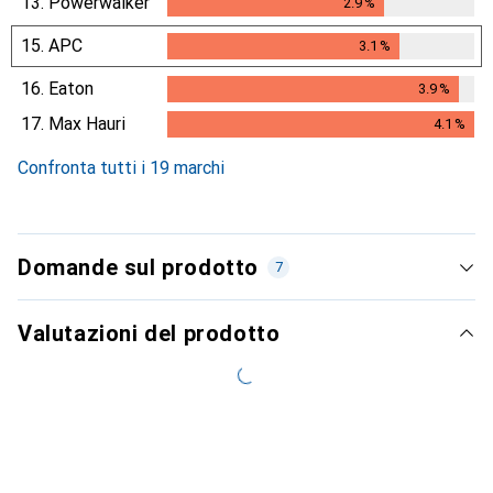
13.
Powerwalker
2.9
%
2.9
%
15.
APC
3.1
%
3.1
%
16.
Eaton
3.9
%
3.9
%
17.
Max Hauri
4.1
%
4.1
%
Confronta tutti i 19 marchi
Domande sul prodotto
7
Valutazioni del prodotto