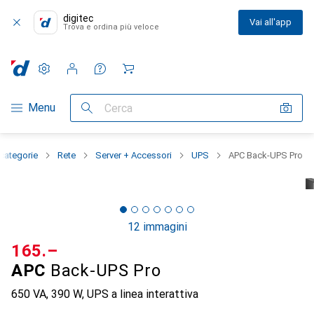
digitec
Vai all'app
Trova e ordina più veloce
Impostazioni
Conto cliente
Liste di confronto
Liste dei desideri
Carrello
Categoria Navigazione
Menu
Cerca
 categorie
Rete
Server + Accessori
UPS
APC Back-UPS Pro
12 immagini
CHF
165.–
APC
Back-UPS Pro
650 VA, 390 W, UPS a linea interattiva