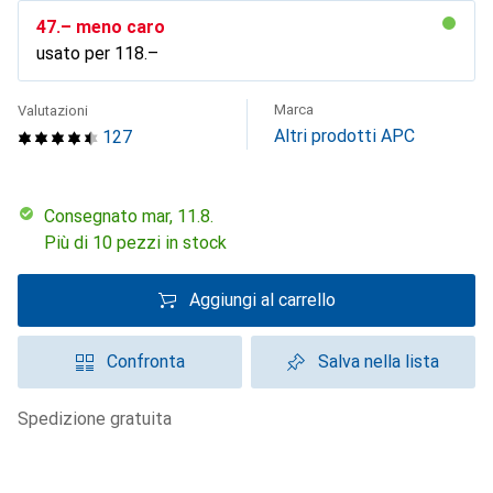
CHF
47.–
meno caro
usato per
CHF
118.–
Marca
Valutazioni
Altri prodotti APC
127
Consegnato mar, 11.8.
Più di 10 pezzi in stock
Aggiungi al carrello
Confronta
Salva nella lista
spedizione gratuita