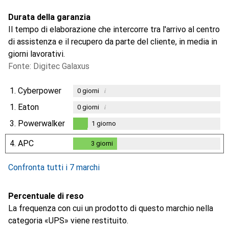
Durata della garanzia
Il tempo di elaborazione che intercorre tra l'arrivo al centro
di assistenza e il recupero da parte del cliente, in media in
giorni lavorativi.
Fonte: Digitec Galaxus
1.
Cyberpower
i
0
giorni
1.
Eaton
i
0
giorni
3.
Powerwalker
1
giorno
1
giorno
4.
APC
3
giorni
3
giorni
Confronta tutti i 7 marchi
Percentuale di reso
La frequenza con cui un prodotto di questo marchio nella
categoria «UPS» viene restituito.