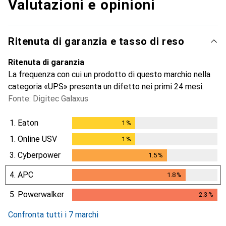
Valutazioni e opinioni
Ritenuta di garanzia e tasso di reso
Ritenuta di garanzia
La frequenza con cui un prodotto di questo marchio nella
categoria «UPS» presenta un difetto nei primi 24 mesi.
Fonte: Digitec Galaxus
1.
Eaton
1
%
1
%
1.
Online USV
1
%
1
%
3.
Cyberpower
1.5
%
1.5
%
4.
APC
1.8
%
1.8
%
5.
Powerwalker
2.3
%
2.3
%
Confronta tutti i 7 marchi