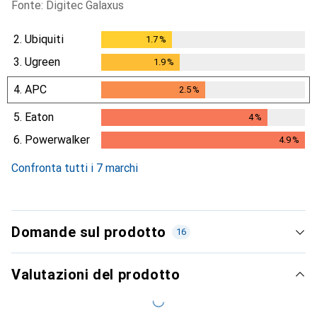
Fonte: Digitec Galaxus
2.
Ubiquiti
1.7
%
1.7
%
3.
Ugreen
1.9
%
1.9
%
4.
APC
2.5
%
2.5
%
5.
Eaton
4
%
4
%
6.
Powerwalker
4.9
%
4.9
%
Confronta tutti i 7 marchi
Domande sul prodotto
16
Valutazioni del prodotto