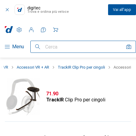
digitec
Vai all'app
Trova e ordina più veloce
Impostazioni
Conto cliente
Liste di confronto
Liste dei desideri
Carrello
Categoria Navigazione
Menu
Cerca
 + VR
Accessori VR + AR
TrackIR Clip Pro per cingoli
Accessori
CHF
71.90
TrackIR
Clip Pro per cingoli