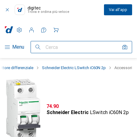
digitec
Vai all'app
Trova e ordina più veloce
Impostazioni
Conto cliente
Liste di confronto
Liste dei desideri
Carrello
Categoria Navigazione
Menu
Cerca
ruttore differenziale
Schneider Electric LSwitch iC60N 2p
Accessori
CHF
74.90
Schneider Electric
LSwitch iC60N 2p