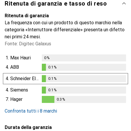
Ritenuta di garanzia e tasso di reso
Ritenuta di garanzia
La frequenza con cui un prodotto di questo marchio nella
categoria «Interruttore differenziale» presenta un difetto
nei primi 24 mesi.
Fonte: Digitec Galaxus
1.
Max Hauri
0
%
4.
ABB
0.1
%
0.1
%
4.
Schneider Electric
0.1
%
0.1
%
4.
Siemens
0.1
%
0.1
%
7.
Hager
0.3
%
0.3
%
Confronta tutti i 8 marchi
Durata della garanzia