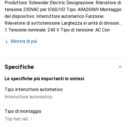
Produttore: Schneider Electric Designazione: Rilevatore di
tensione 230VAC per IC60/IID Tipo: A9A26969 Montaggio
del dispositivo: Interruttore automatico Funzione:
Rilevatore di sottotensione Larghezza in unità di divisione:
1 Tensione nominale: 240 V Tipo di tensione: AC Con
autotest per funzione di corrente di guasto: no Adatto per
Mostra di più
numero massimo di poli dell'unità principale dei contatti
(totale): 4 Adatto per corrente massima dell'unità
principale dei contatti: 63 A Schneider Electric Rilevatore
di tensione A9A26969: ulteriori dettagli Rilevatore di
Specifiche
sottotensione Acti 9 iMNs per circuiti di emergenza.
Tensione di funzionamento (Ue) 220-240V AC. Provoca
Le specifiche più importanti in sintesi
l'attivazione dell'interruttore di protezione associato in
Tipo interruttore automatico
caso di abbassamento della tensione. Impedisce la
Interruttore automatico
chiusura dell'interruttore di protezione finché la tensione
di alimentazione non è ripristinata. Dispositivo di
Tipo di montaggio
emergenza a prova di guasto.
i
Top-hat rail