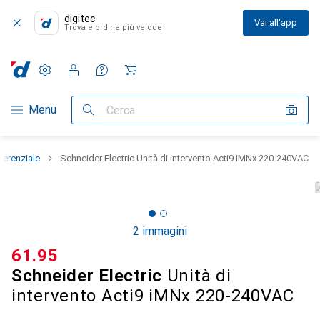
digitec
Vai all'app
Trova e ordina più veloce
Impostazioni
Conto cliente
Liste di confronto
Liste dei desideri
Carrello
Categoria Navigazione
Menu
Cerca
fferenziale
Schneider Electric Unità di intervento Acti9 iMNx 220-240VAC
2 immagini
CHF
61.95
Schneider Electric
Unità di
intervento Acti9 iMNx 220-240VAC