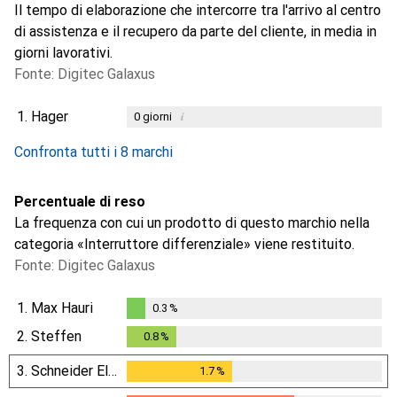
Il tempo di elaborazione che intercorre tra l'arrivo al centro
di assistenza e il recupero da parte del cliente, in media in
giorni lavorativi.
Fonte: Digitec Galaxus
1.
Hager
i
0
giorni
i
i
i
i
Dati non sufficienti
Dati non sufficienti
Dati non sufficienti
Dati non sufficienti
Confronta tutti i 8 marchi
Percentuale di reso
La frequenza con cui un prodotto di questo marchio nella
categoria «Interruttore differenziale» viene restituito.
Fonte: Digitec Galaxus
1.
Max Hauri
0.3
%
0.3
%
2.
Steffen
0.8
%
0.8
%
3.
Schneider Electric
1.7
%
1.7
%