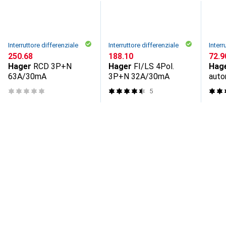
Interruttore differenziale
Interruttore differenziale
Interr
CHF
250.68
CHF
188.10
CHF
72.9
Hager
RCD 3P+N
Hager
FI/LS 4Pol.
Hag
63A/30mA
3P+N 32A/30mA
auto
resi
5