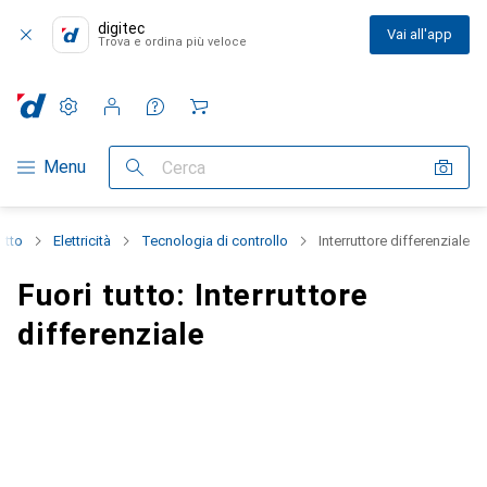
digitec
Vai all'app
Trova e ordina più veloce
Impostazioni
Conto cliente
Liste di confronto
Liste dei desideri
Carrello
Categoria Navigazione
Menu
Cerca
utto
Elettricità
Tecnologia di controllo
Interruttore differenziale
Fuori tutto: Interruttore
differenziale