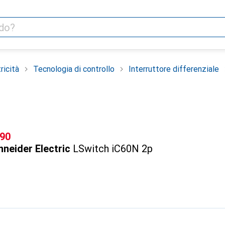
ricità
Tecnologia di controllo
Interruttore differenziale
F
.90
neider Electric
LSwitch iC60N 2p