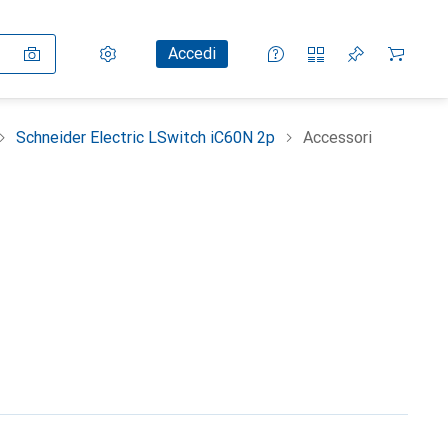
Impostazioni
Conto cliente
Liste di confronto
Liste dei desideri
Carrello
Accedi
Schneider Electric LSwitch iC60N 2p
Accessori