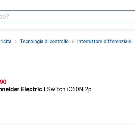
ricità
Tecnologia di controllo
Interruttore differenziale
F
.90
neider Electric
LSwitch iC60N 2p