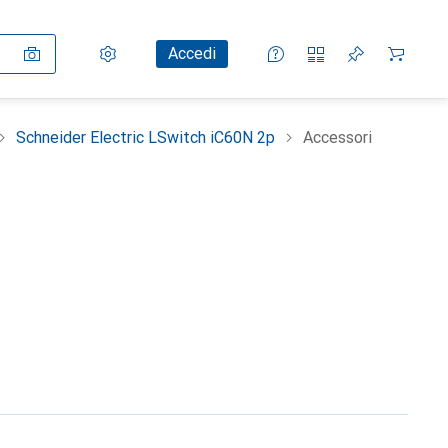
Impostazioni
Conto cliente
Liste di confronto
Liste dei desideri
Carrello
Accedi
Schneider Electric LSwitch iC60N 2p
Accessori