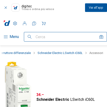
digitec
Vai all'app
Trova e ordina più veloce
Impostazioni
Conto cliente
Liste di confronto
Liste dei desideri
Carrello
Categoria Navigazione
Menu
Cerca
nterruttore differenziale
Schneider Electric LSwitch iC60L
Accessori
CHF
34.–
Schneider Electric
LSwitch iC60L