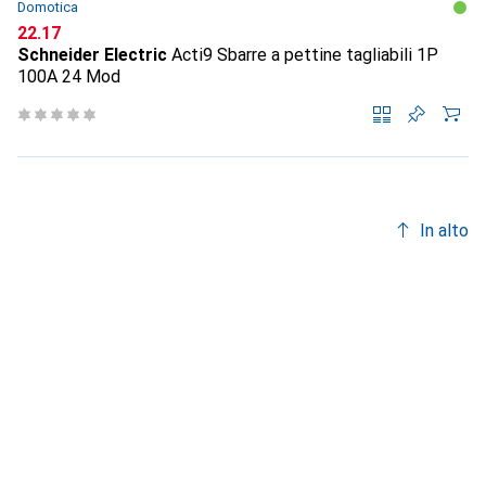
Domotica
CHF
22.17
Schneider Electric
Acti9 Sbarre a pettine tagliabili 1P
100A 24 Mod
In alto