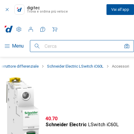
digitec
Vai all'app
Trova e ordina più veloce
Impostazioni
Conto cliente
Liste di confronto
Liste dei desideri
Carrello
Categoria Navigazione
Menu
Cerca
nterruttore differenziale
Schneider Electric LSwitch iC60L
Accessori
CHF
40.70
Schneider Electric
LSwitch iC60L