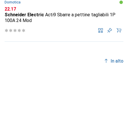
Domotica
CHF
22.17
Schneider Electric
Acti9 Sbarre a pettine tagliabili 1P
100A 24 Mod
In alto