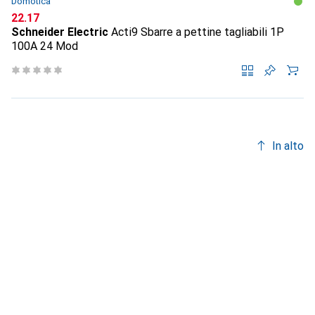
Domotica
CHF
22.17
Schneider Electric
Acti9 Sbarre a pettine tagliabili 1P
100A 24 Mod
In alto