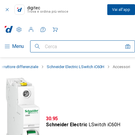
digitec
Vai all'app
Trova e ordina più veloce
Impostazioni
Conto cliente
Liste di confronto
Liste dei desideri
Carrello
Categoria Navigazione
Menu
Cerca
terruttore differenziale
Schneider Electric LSwitch iC60H
Accessori
CHF
30.95
Schneider Electric
LSwitch iC60H