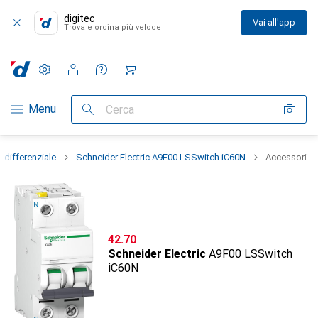
digitec
Vai all'app
Trova e ordina più veloce
Impostazioni
Conto cliente
Liste di confronto
Liste dei desideri
Carrello
Categoria Navigazione
Menu
Cerca
e differenziale
Schneider Electric A9F00 LSSwitch iC60N
Accessori
CHF
42.70
Schneider Electric
A9F00 LSSwitch
iC60N