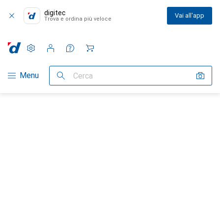
digitec
Vai all'app
Trova e ordina più veloce
Impostazioni
Conto cliente
Liste di confronto
Liste dei desideri
Carrello
Categoria Navigazione
Menu
Cerca