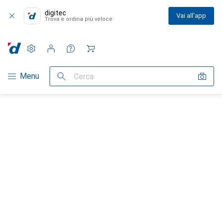
digitec
Vai all'app
Trova e ordina più veloce
Impostazioni
Conto cliente
Liste di confronto
Liste dei desideri
Carrello
Categoria Navigazione
Menu
Cerca