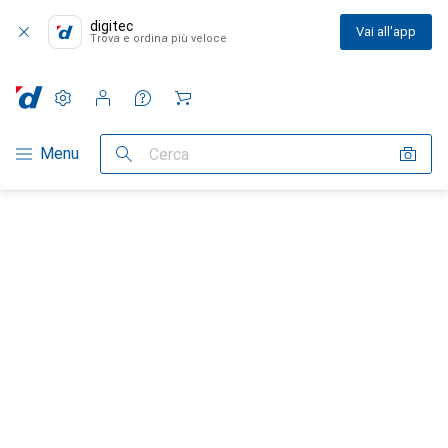
digitec
Vai all'app
Trova e ordina più veloce
Impostazioni
Conto cliente
Liste di confronto
Liste dei desideri
Carrello
Categoria Navigazione
Menu
Cerca