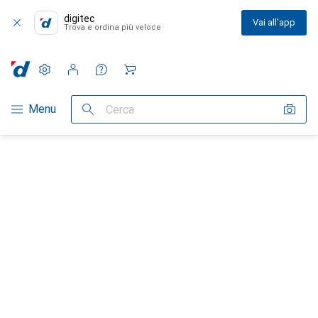
digitec
Vai all'app
Trova e ordina più veloce
Impostazioni
Conto cliente
Liste di confronto
Liste dei desideri
Carrello
Categoria Navigazione
Menu
Cerca