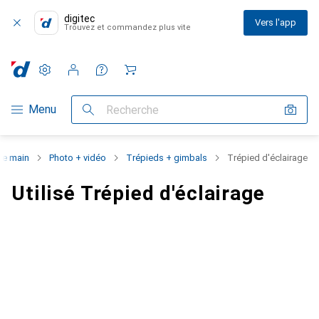
digitec
Vers l'app
Trouvez et commandez plus vite
Paramètres
Compte client
Listes de comparaison
Listes d'envies
Panier
Navigation par catégorie
Menu
Recherche
e main
Photo + vidéo
Trépieds + gimbals
Trépied d'éclairage
Utilisé Trépied d'éclairage