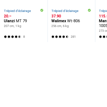
Trépied d'éclairage
Trépied d'éclairage
Trépi
CHF
20.–
CHF
37.90
CHF
115.
Ulanzi
MT 79
Walimex
Wt-806
Man
100
207 cm, 1 kg
256 cm, 6 kg
273 c
8
281