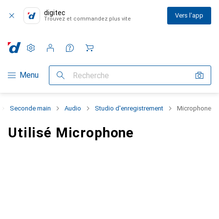
digitec
Vers l'app
Trouvez et commandez plus vite
Paramètres
Compte client
Listes de comparaison
Listes d'envies
Panier
Navigation par catégorie
Menu
Recherche
Seconde main
Audio
Studio d'enregistrement
Microphone
Utilisé Microphone