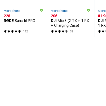
Microphone
Microphone
Micr
CHF
228.–
CHF
206.–
CHF
81.9
RØDE
Sans fil PRO
DJI
Mic 3 (2 TX + 1 RX
DJI
+ Charging Case)
1 RX
112
39