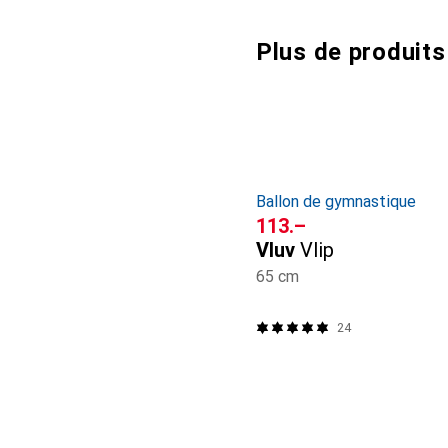
Plus de produits
Ballon de gymnastique
CHF
113.–
Vluv
Vlip
65 cm
24