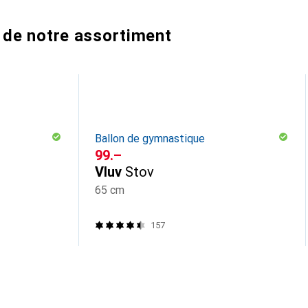
 de notre assortiment
Ballon de gymnastique
CHF
99.–
Vluv
Stov
65 cm
157