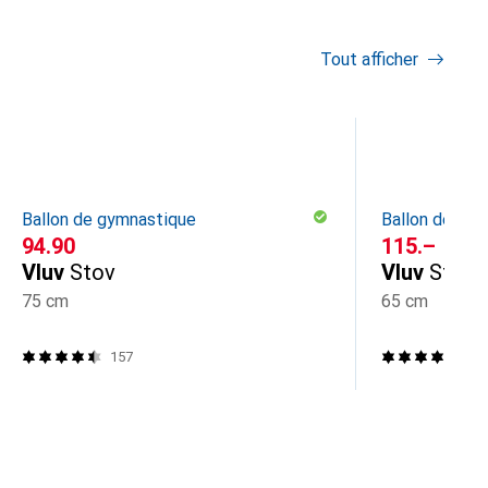
Tout afficher
Ballon de gymnastique
Ballon de gy
CHF
94.90
CHF
115.–
Vluv
Stov
Vluv
Stov
75 cm
65 cm
157
15