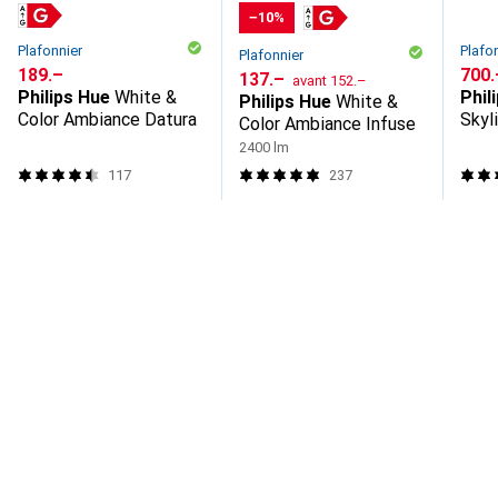
−10%
Plafonnier
Plafo
Plafonnier
CHF
189.–
CHF
700.
CHF
CHF
137.–
avant
152.–
Philips Hue
White &
Phil
Philips Hue
White &
Color Ambiance Datura
Skyl
Color Ambiance Infuse
2400 lm
117
237