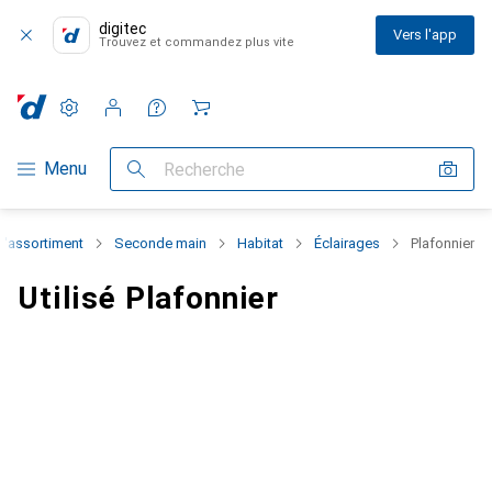
digitec
Vers l'app
Trouvez et commandez plus vite
Paramètres
Compte client
Listes de comparaison
Listes d'envies
Panier
Navigation par catégorie
Menu
Recherche
 l'assortiment
Seconde main
Habitat
Éclairages
Plafonnier
Utilisé Plafonnier