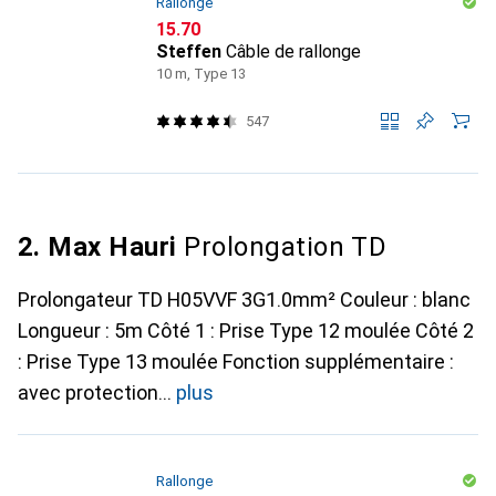
Rallonge
CHF
15.70
Steffen
Câble de rallonge
10 m, Type 13
547
2. Max Hauri
Prolongation TD
Prolongateur TD H05VVF 3G1.0mm² Couleur : blanc
Longueur : 5m Côté 1 : Prise Type 12 moulée Côté 2
: Prise Type 13 moulée Fonction supplémentaire :
avec protection
plus
Rallonge