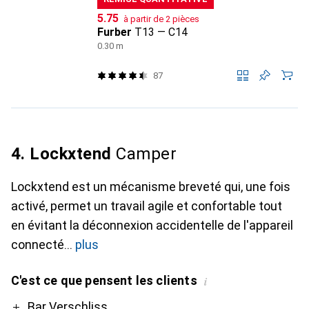
CHF
5.75
à partir de 2 pièces
Furber
T13 — C14
0.30 m
87
4. Lockxtend
Camper
Lockxtend est un mécanisme breveté qui, une fois
activé, permet un travail agile et confortable tout
en évitant la déconnexion accidentelle de l'appareil
connecté
plus
C'est ce que pensent les clients
i
Pro
Bar Verschliss