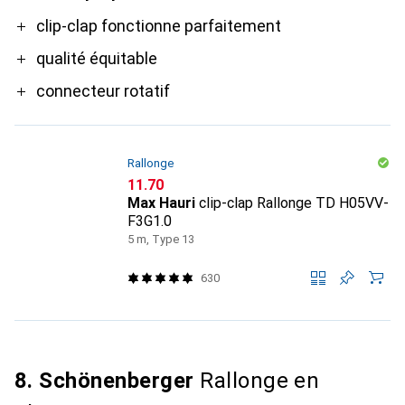
Pro
clip-clap fonctionne parfaitement
qualité équitable
connecteur rotatif
Rallonge
CHF
11.70
Max Hauri
clip-clap Rallonge TD H05VV-
F3G1.0
5 m, Type 13
630
8. Schönenberger
Rallonge en