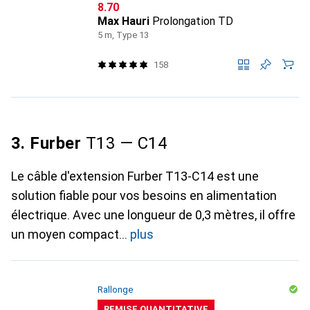
CHF
8.70
Max Hauri
Prolongation TD
5 m, Type 13
158
3. Furber
T13 — C14
Le câble d'extension Furber T13-C14 est une
solution fiable pour vos besoins en alimentation
électrique. Avec une longueur de 0,3 mètres, il offre
un moyen compact
plus
Rallonge
REMISE QUANTITATIVE