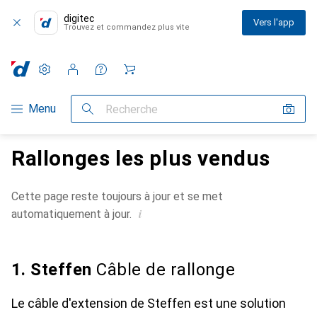
digitec
Vers l'app
Trouvez et commandez plus vite
Paramètres
Compte client
Listes de comparaison
Listes d'envies
Panier
Navigation par catégorie
Menu
Recherche
Rallonges les plus vendus
Cette page reste toujours à jour et se met
i
automatiquement à jour.
1. Steffen
Câble de rallonge
Le câble d'extension de Steffen est une solution