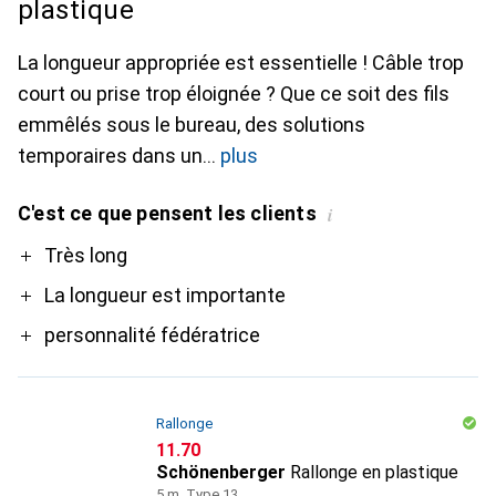
plastique
La longueur appropriée est essentielle ! Câble trop
court ou prise trop éloignée ? Que ce soit des fils
emmêlés sous le bureau, des solutions
temporaires dans un
plus
C'est ce que pensent les clients
i
Pro
Très long
La longueur est importante
personnalité fédératrice
Rallonge
CHF
11.70
Schönenberger
Rallonge en plastique
5 m, Type 13