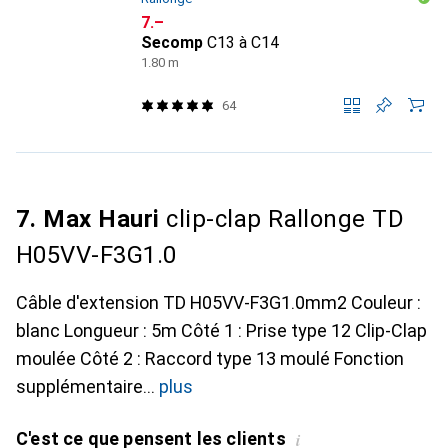
CHF
7.–
Secomp
C13 à C14
1.80 m
64
7. Max Hauri
clip-clap Rallonge TD
H05VV-F3G1.0
Câble d'extension TD H05VV-F3G1.0mm2 Couleur :
blanc Longueur : 5m Côté 1 : Prise type 12 Clip-Clap
moulée Côté 2 : Raccord type 13 moulé Fonction
supplémentaire
plus
C'est ce que pensent les clients
i